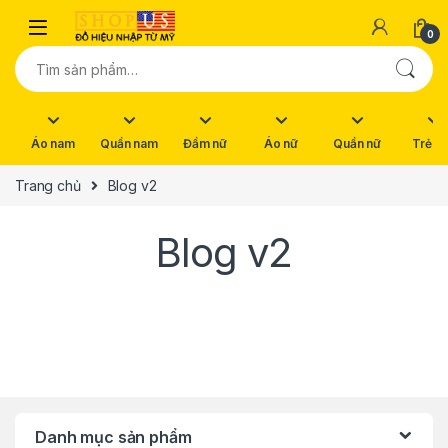
Skip to navigation
Skip to content
0
Tìm kiếm:
Áo nam
Quần nam
Đầm nữ
Áo nữ
Quần nữ
Trẻ e
Trang chủ
Blog v2
Blog v2
Danh mục sản phẩm