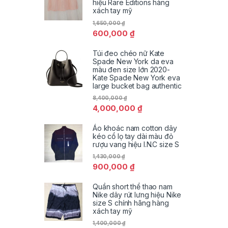
hiệu Rare Editions hàng
xách tay mỹ
1,650,000
₫
600,000
₫
Túi đeo chéo nữ Kate
Spade New York da eva
màu đen size lớn 2020-
Kate Spade New York eva
large bucket bag authentic
8,400,000
₫
4,000,000
₫
Áo khoác nam cotton dây
kéo cổ lọ tay dài màu đỏ
rượu vang hiệu I.N.C size S
1,430,000
₫
900,000
₫
Quần short thể thao nam
Nike dây rút lưng hiệu Nike
size S chính hãng hàng
xách tay mỹ
1,400,000
₫