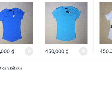
hiệu Tahari size
hiệu Tahari size XS
đính c
M chính hãng
chính hãng
I.N.C s
,000
₫
450,000
₫
450,
ất cả 3 kết quả