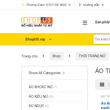
Skip to navigation
Skip to content
Phone/Zalo: 0707 08 1800
Hướng dẫn
Sản phẩ
Search fo
ShopUS.vip
Trang chủ
Shop
THỜI TRANG NỮ
ÁO 
Show All Categories
ÁO KHOÁC NỮ
(7)
ÁO KIỂU NỮ
ÁO T
(81)
TRAN
Áo t
ÁO NGỰC
(6)
xanh