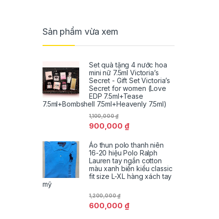
Sản phẩm vừa xem
Set quà tặng 4 nước hoa
mini nữ 7.5ml Victoria’s
Secret - Gift Set Victoria’s
Secret for women (Love
EDP 7.5ml+Tease
7.5ml+Bombshell 7.5ml+Heavenly 7.5ml)
1,100,000
₫
900,000
₫
Áo thun polo thanh niên
16-20 hiệu Polo Ralph
Lauren tay ngắn cotton
màu xanh biển kiểu classic
fit size L-XL hàng xách tay
mỹ
1,200,000
₫
600,000
₫