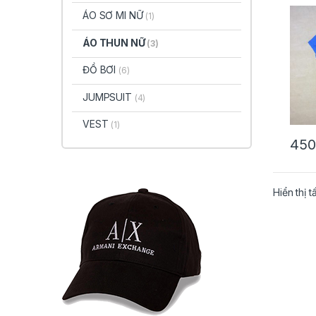
tròn 
ÁO SƠ MI NỮ
(1)
XS, 
ÁO THUN NỮ
(3)
ĐỒ BƠI
(6)
JUMPSUIT
(4)
VEST
(1)
450
Hiển thị t