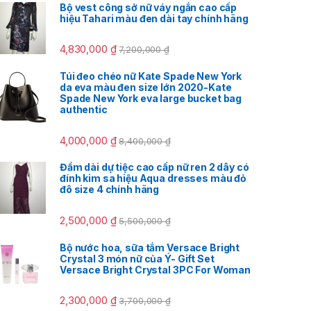
Bộ vest công sở nữ váy ngắn cao cấp
hiệu Tahari màu đen dài tay chính hãng
4,830,000
₫
7,200,000
₫
Túi đeo chéo nữ Kate Spade New York
da eva màu đen size lớn 2020-Kate
Spade New York eva large bucket bag
authentic
4,000,000
₫
8,400,000
₫
Đầm dài dự tiệc cao cấp nữ ren 2 dây có
đính kim sa hiệu Aqua dresses màu đỏ
đô size 4 chính hãng
2,500,000
₫
5,500,000
₫
Bộ nước hoa, sữa tắm Versace Bright
Crystal 3 món nữ của Ý- Gift Set
Versace Bright Crystal 3PC For Woman
2,300,000
₫
3,700,000
₫