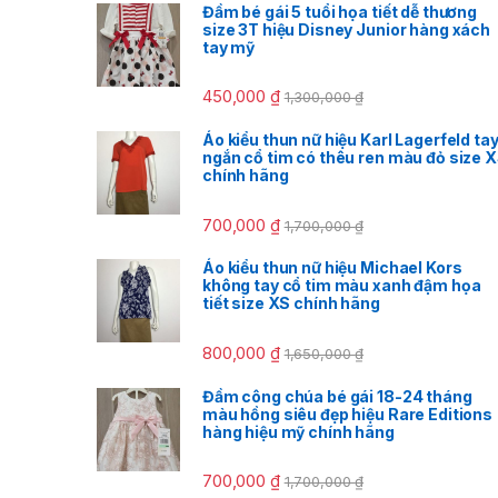
Đầm bé gái 5 tuổi họa tiết dễ thương
size 3T hiệu Disney Junior hàng xách
tay mỹ
450,000
₫
1,300,000
₫
Áo kiểu thun nữ hiệu Karl Lagerfeld ta
ngắn cổ tim có thêu ren màu đỏ size 
chính hãng
700,000
₫
1,700,000
₫
Áo kiểu thun nữ hiệu Michael Kors
không tay cổ tim màu xanh đậm họa
tiết size XS chính hãng
800,000
₫
1,650,000
₫
Đầm công chúa bé gái 18-24 tháng
màu hồng siêu đẹp hiệu Rare Editions
hàng hiệu mỹ chính hãng
700,000
₫
1,700,000
₫