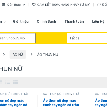
Kiến thức
CAM KẾT 100% HÀNG NHẬP TỪ MỸ
ĐỔ
m
Giới thiệu
Chính Sách
Thanh toán
Liên Hệ
r:
ÁO NỮ
ÁO THUN NỮ
THUN NỮ
HUN NỮ
,
Tahari
,
THỜI
ÁO THUN NỮ
,
Tahari
,
THỜI
ÁO THU
G NỮ
TRANG NỮ
TRANG 
hun nữ đẹp màu
Áo thun nữ đẹp màu
Áo thu
 đậm tay ngắn cổ
xanh tay ngắn cổ tròn
tay ngắ