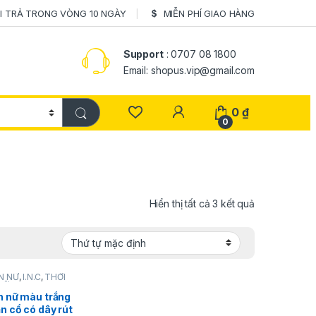
I TRẢ TRONG VÒNG 10 NGÀY
MIỄN PHÍ GIAO HÀNG
Support
: 0707 08 1800
Email: shopus.vip@gmail.com
0
₫
0
Hiển thị tất cả 3 kết quả
N NỮ
,
I.N.C
,
THỜI
NỮ
n nữ màu trắng
n cổ có dây rút