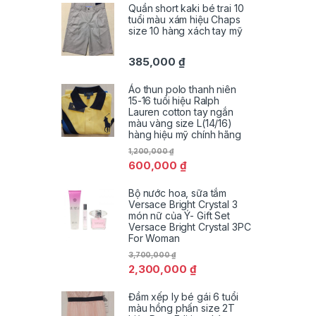
Quần short kaki bé trai 10
tuổi màu xám hiệu Chaps
size 10 hàng xách tay mỹ
385,000
₫
Áo thun polo thanh niên
15-16 tuổi hiệu Ralph
Lauren cotton tay ngắn
màu vàng size L(14/16)
hàng hiệu mỹ chính hãng
1,200,000
₫
600,000
₫
Bộ nước hoa, sữa tắm
Versace Bright Crystal 3
món nữ của Ý- Gift Set
Versace Bright Crystal 3PC
For Woman
3,700,000
₫
2,300,000
₫
Đầm xếp ly bé gái 6 tuổi
màu hồng phấn size 2T