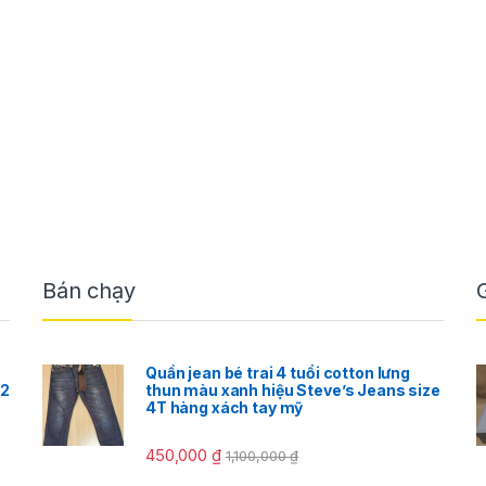
Bán chạy
Quần jean bé trai 4 tuổi cotton lưng
:2
thun màu xanh hiệu Steve’s Jeans size
4T hàng xách tay mỹ
450,000
₫
1,100,000
₫