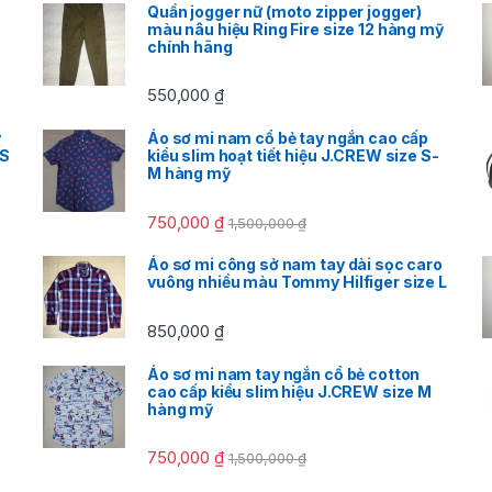
Quần jogger nữ (moto zipper jogger)
màu nâu hiệu Ring Fire size 12 hàng mỹ
chính hãng
550,000
₫
y
Áo sơ mi nam cổ bẻ tay ngắn cao cấp
XS
kiểu slim hoạt tiết hiệu J.CREW size S-
M hàng mỹ
750,000
₫
1,500,000
₫
Áo sơ mi công sở nam tay dài sọc caro
vuông nhiều màu Tommy Hilfiger size L
850,000
₫
Áo sơ mi nam tay ngắn cổ bẻ cotton
cao cấp kiểu slim hiệu J.CREW size M
hàng mỹ
750,000
₫
1,500,000
₫