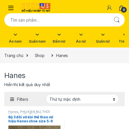
Skip to navigation
Skip to content
0
Tìm kiếm:
Áo nam
Quần nam
Đầm nữ
Áo nữ
Quần nữ
Trẻ e
Trang chủ
Shop
Hanes
Hanes
Hiển thị kết quả duy nhất
Filters
Hanes
,
PHỤ KIỆN NỮ
,
THỜI
TRANG NỮ
,
VỚ NỮ
Bộ 3 đôi vớ dài thể thao nữ
hiệu Hanes shoe size 5-9
chính hãng