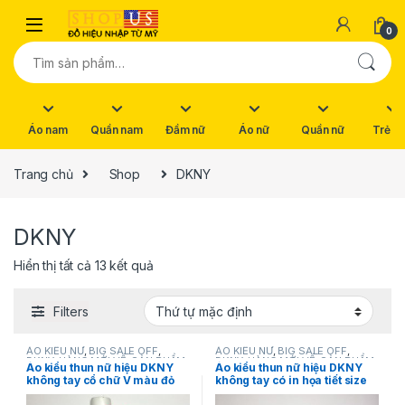
Skip to navigation
Skip to content
0
Tìm kiếm:
Áo nam
Quần nam
Đầm nữ
Áo nữ
Quần nữ
Trẻ e
Trang chủ
Shop
DKNY
DKNY
Hiển thị tất cả 13 kết quả
Filters
ÁO KIỂU NỮ
,
BIG SALE OFF
,
ÁO KIỂU NỮ
,
BIG SALE OFF
,
DKNY
,
HÀNG MỚI VỀ
,
SẢN PHẨM
DKNY
,
HÀNG MỚI VỀ
,
SẢN PHẨM
Áo kiểu thun nữ hiệu DKNY
Áo kiểu thun nữ hiệu DKNY
KHUYẾN MÃI
,
THỜI TRANG NỮ
KHUYẾN MÃI
,
THỜI TRANG NỮ
không tay cổ chữ V màu đỏ
không tay có in họa tiết size
họa tiết hoa size XS chính
XS chính hãng