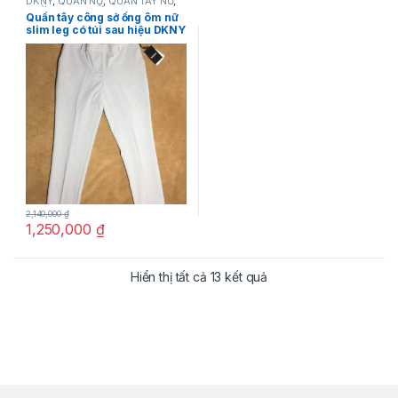
DKNY
,
QUẦN NỮ
,
QUẦN TÂY NỮ
,
THỜI TRANG NỮ
Quần tây công sở ống ôm nữ
slim leg có túi sau hiệu DKNY
màu xanh nhạt size 2P chính
hãng
2,140,000
₫
1,250,000
₫
Hiển thị tất cả 13 kết quả