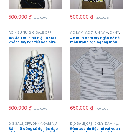
500,000
₫
500,000
₫
1,200,000
₫
1,200,000
₫
ÁO KIỂU NỮ
,
BIG SALE OFF
,
ÁO NAM
,
ÁO THUN NAM
,
DKNY
,
DKNY
,
HÀNG MỚI VỀ
,
SẢN PHẨM
HÀNG MỚI VỀ
,
NEW
,
SẢN PHẨM
Áo kiểu thun nữ hiệu DKNY
Áo thun nam tay ngắn cổ bẻ
KHUYẾN MÃI
,
THỜI TRANG NỮ
KHUYẾN MÃI
,
THỜI TRANG NAM
không tay họa tiết hoa size
màu trắng sọc ngang màu
XS, S
đen hiệu DKNY size S hàng
mỹ chính hãng
500,000
₫
650,000
₫
1,200,000
₫
1,700,000
₫
BIG SALE OFF
,
DKNY
,
ĐẦM NỮ
,
BIG SALE OFF
,
DKNY
,
ĐẦM NỮ
,
HÀNG MỚI VỀ
,
NEW
,
SẢN PHẨM
HÀNG MỚI VỀ
,
NEW
,
SẢN PHẨM
Đầm nữ công sở dự tiệc dạo
Đầm xòe dự tiệc nữ vải voan
KHUYẾN MÃI
,
THỜI TRANG NỮ
KHUYẾN MÃI
,
THỜI TRANG NỮ