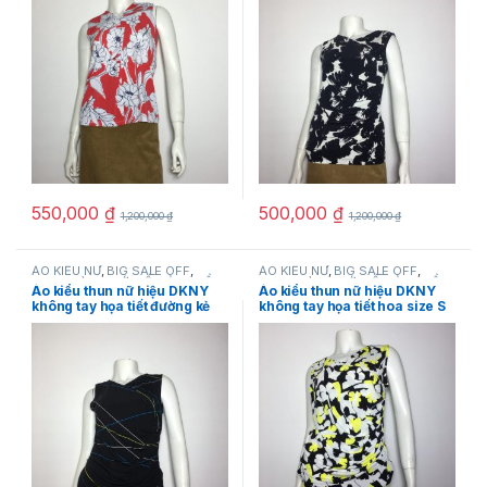
hãng
550,000
₫
500,000
₫
1,200,000
₫
1,200,000
₫
ÁO KIỂU NỮ
,
BIG SALE OFF
,
ÁO KIỂU NỮ
,
BIG SALE OFF
,
DKNY
,
HÀNG MỚI VỀ
,
SẢN PHẨM
DKNY
,
HÀNG MỚI VỀ
,
SẢN PHẨM
Áo kiểu thun nữ hiệu DKNY
Áo kiểu thun nữ hiệu DKNY
KHUYẾN MÃI
,
THỜI TRANG NỮ
KHUYẾN MÃI
,
THỜI TRANG NỮ
không tay họa tiết đường kẻ
không tay họa tiết hoa size S
sọc size S chính hãng