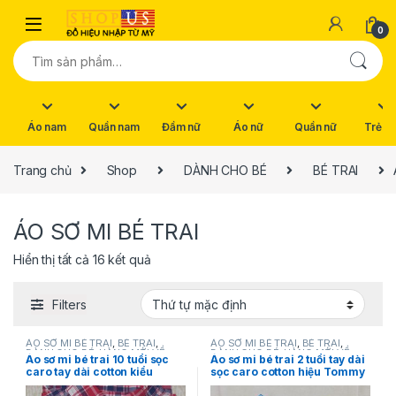
Skip to navigation
Skip to content
0
Tìm kiếm:
Áo nam
Quần nam
Đầm nữ
Áo nữ
Quần nữ
Trẻ e
Trang chủ
Shop
DÀNH CHO BÉ
BÉ TRAI
ÁO SƠ MI BÉ TRAI
Hiển thị tất cả 16 kết quả
Filters
ÁO SƠ MI BÉ TRAI
,
BÉ TRAI
,
ÁO SƠ MI BÉ TRAI
,
BÉ TRAI
,
DÀNH CHO BÉ
,
HÀNG MỚI VỀ
,
DÀNH CHO BÉ
,
HÀNG MỚI VỀ
,
Áo sơ mi bé trai 10 tuổi sọc
Áo sơ mi bé trai 2 tuổi tay dài
NEW
,
Ralph lauren
,
SẢN PHẨM
NEW
,
SẢN PHẨM KHUYẾN MÃI
,
caro tay dài cotton kiểu
sọc caro cotton hiệu Tommy
KHUYẾN MÃI
Tommy Hilfiger
Natural Stretch hiệu Ralph
Hilfiger size 24M hàng hiệu