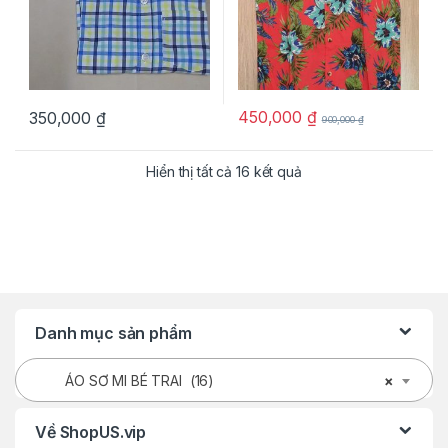
450,000
₫
350,000
₫
900,000
₫
Hiển thị tất cả 16 kết quả
Danh mục sản phẩm
ÁO SƠ MI BÉ TRAI (16)
×
Về ShopUS.vip