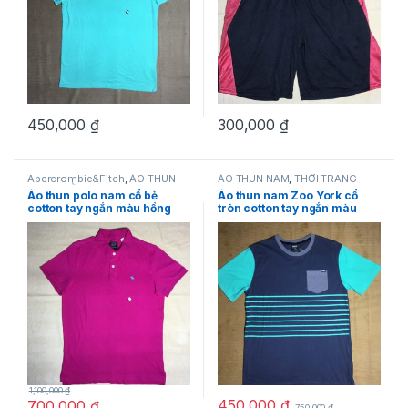
450,000
₫
300,000
₫
Abercrombie&Fitch
,
ÁO THUN
ÁO THUN NAM
,
THỜI TRANG
NAM
,
THỜI TRANG NAM
NAM
,
Zoo York
Áo thun polo nam cổ bẻ
Áo thun nam Zoo York cổ
cotton tay ngắn màu hồng
tròn cotton tay ngắn màu
Abercrombie&Fitch size M
xanh có sọc ngang size L
hàng mỹ chính hãng
chính hãng hàng mỹ
1,100,000
₫
450,000
₫
700,000
₫
750,000
₫