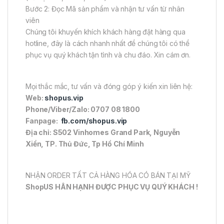
Bước 2: Đọc Mã sản phẩm và nhận tư vấn từ nhân
viên
Chúng tôi khuyến khích khách hàng đặt hàng qua
hotline, đây là cách nhanh nhất để chúng tôi có thể
phục vụ quý khách tận tình và chu đáo. Xin cám ơn.
Mọi thắc mắc, tư vấn và đóng góp ý kiến xin liên hệ:
Web:
shopus.vip
Phone/Viber/Zalo: 0707 08 1800
Fanpage:
fb.com/shopus.vip
Địa chỉ: S502 Vinhomes Grand Park, Nguyễn
Xiển, TP. Thủ Đức, Tp Hồ Chí Minh
NHẬN ORDER TẤT CẢ HÀNG HÓA CÓ BÁN TẠI MỸ
ShopUS HÂN HẠNH ĐƯỢC PHỤC VỤ QUÝ KHÁCH !