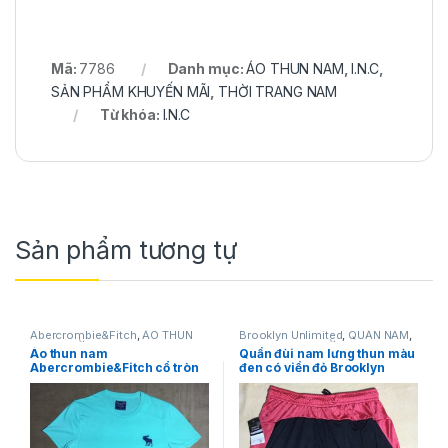
Mã:
7786
Danh mục:
ÁO THUN NAM
,
I.N.C
,
SẢN PHẨM KHUYẾN MÃI
,
THỜI TRANG NAM
Từ khóa:
I.N.C
Sản phẩm tương tự
Abercrombie&Fitch
,
ÁO THUN
Brooklyn Unlimited
,
QUẦN NAM
,
NAM
,
THỜI TRANG NAM
SHORT NAM
,
THỜI TRANG NAM
Áo thun nam
Quần đùi nam lưng thun màu
Abercrombie&Fitch cổ tròn
đen có viền đỏ Brooklyn
ngắn tay màu xanh size S
Unlimited size M
hàng mỹ chính hãng