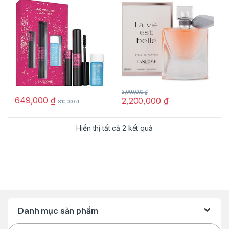
xách tay chính hãng
hãng(authentic)
2,600,000
₫
649,000
₫
2,200,000
₫
810,000
₫
Hiển thị tất cả 2 kết quả
Danh mục sản phẩm