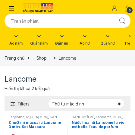
Skip to navigation
Skip to content
0
Tìm kiếm:
Áo nam
Quần nam
Đầm nữ
Áo nữ
Quần nữ
Trẻ e
Trang chủ
Shop
Lancome
Lancome
Hiển thị tất cả 2 kết quả
Filters
Lancome
,
MỸ PHẨM NỮ
,
SẢN
HÀNG MỚI VỀ
,
Lancome
,
NEW
,
PHẨM KHUYẾN MÃI
,
THỜI TRANG
NƯỚC HOA NỮ
,
THỜI TRANG NỮ
Chuốt mi mascara Lancome
Nước hoa nữ Lancôme la vie
NỮ
3 món-Set Mascara
est belle l’eau de parfum
monsieur big Lancôme hàng
50ml hàng pháp chính