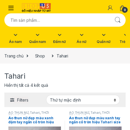
Skip to navigation
Skip to content
0
Tìm kiếm:
Áo nam
Quần nam
Đầm nữ
Áo nữ
Quần nữ
Trẻ e
Trang chủ
Shop
Tahari
Tahari
Hiển thị tất cả 4 kết quả
Filters
ÁO THUN NỮ
,
Tahari
,
THỜI
ÁO THUN NỮ
,
Tahari
,
THỜI
TRANG NỮ
TRANG NỮ
Áo thun nữ đẹp màu xanh
Áo thun nữ đẹp màu xanh tay
đậm tay ngắn cổ tròn hiệu
ngắn cổ tròn hiệu Tahari size
Tahari size XS, M chính hãng
XS chính hãng