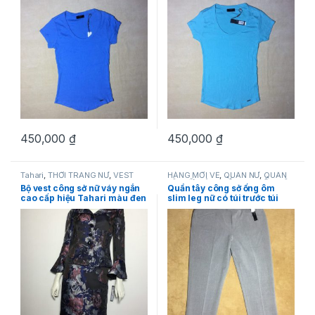
450,000
₫
450,000
₫
Tahari
,
THỜI TRANG NỮ
,
VEST
HÀNG MỚI VỀ
,
QUẦN NỮ
,
QUẦN
TÂY NỮ
,
SẢN PHẨM KHUYẾN MÃI
,
Bộ vest công sở nữ váy ngắn
Quần tây công sở ống ôm
Tahari
,
THỜI TRANG NỮ
cao cấp hiệu Tahari màu đen
slim leg nữ có túi trước túi
dài tay chính hãng
sau hiệu Tahari màu xám
size 4P chính hãng