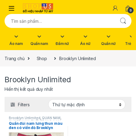
Skip to navigation
Skip to content
0
Tìm kiếm:
Áo nam
Quần nam
Đầm nữ
Áo nữ
Quần nữ
Trẻ e
Trang chủ
Shop
Brooklyn Unlimited
Brooklyn Unlimited
Hiển thị kết quả duy nhất
Filters
Brooklyn Unlimited
,
QUẦN NAM
,
SHORT NAM
,
THỜI TRANG NAM
Quần đùi nam lưng thun màu
đen có viền đỏ Brooklyn
Unlimited size M