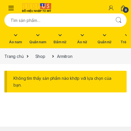
Skip to navigation
Skip to content
0
Tìm kiếm:
Áo nam
Quần nam
Đầm nữ
Áo nữ
Quần nữ
Trẻ e
Trang chủ
Shop
Armitron
Không tìm thấy sản phẩm nào khớp với lựa chọn của
bạn.