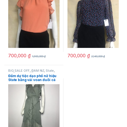
hiệu State
700,000
₫
700,000
₫
1,900,000
₫
2,140,000
₫
BIG SALE OFF
,
ĐẦM NỮ
,
State
,
THỜI TRANG NỮ
Đầm dự tiệc dạo phố nữ hiệu
State bằng vải voan đuôi cá
cực đẹp màu xanh rêu có
họa tiết size XXS chính hãng