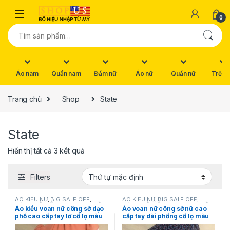
Skip to navigation
Skip to content
0
Tìm kiếm:
Áo nam
Quần nam
Đầm nữ
Áo nữ
Quần nữ
Trẻ e
Trang chủ
Shop
State
State
Hiển thị tất cả 3 kết quả
Filters
ÁO KIỂU NỮ
,
BIG SALE OFF
,
ÁO KIỂU NỮ
,
BIG SALE OFF
,
HÀNG MỚI VỀ
,
NEW
,
State
,
THỜI
HÀNG MỚI VỀ
,
NEW
,
State
,
THỜI
Áo kiểu voan nữ công sở dạo
Áo voan nữ công sở nữ cao
TRANG NỮ
TRANG NỮ
phố cao cấp tay lỡ cổ lọ màu
cấp tay dài phồng cổ lọ màu
cam size XS hiệu State
xanh đen họa tiết hoa size S