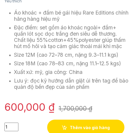
Yêu thích
Áo khoác + đầm bé gái hiệu Rare Editions chính
hãng hàng hiệu mỹ
Đặc điểm: set gồm áo khoác ngoài+ đầm+
quần lót sọc dọc trắng đen siêu dễ thương.
Chất liệu 55%cotton+45%polyester giúp thấm
hút mồ hôi và tạo cảm giác thoải mái khi mặc
Size 12M (cao 72–78 cm, nặng 9.3–11.1 kgs)
Size 18M (cao 78–83 cm, nặng 11.1–12.5 kgs)
Xuất xứ: mỹ, gia công: China
Lưu ý: đọc kỹ hướng dẫn giặt ủi trên tag để bảo
quản độ bền đẹp của sản phẩm
600,000
₫
1,700,000
₫
Combo áo khoác+đầm bé gái 1-2 tuổi sọc trắng đen dễ thương 
Thêm vào giỏ hàng