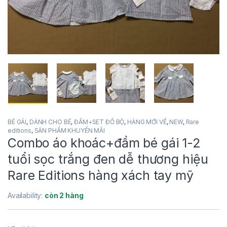
BÉ GÁI
,
DÀNH CHO BÉ
,
ĐẦM+SET ĐỒ BỘ
,
HÀNG MỚI VỀ
,
NEW
,
Rare
editions
,
SẢN PHẨM KHUYẾN MÃI
Combo áo khoác+đầm bé gái 1-2
tuổi sọc trắng đen dễ thương hiệu
Rare Editions hàng xách tay mỹ
Availability:
còn 2 hàng