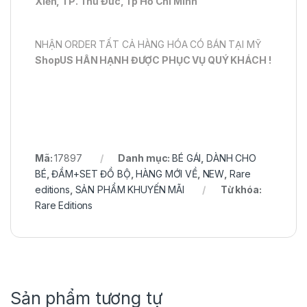
Xiển, TP. Thủ Đức, Tp Hồ Chí Minh
NHẬN ORDER TẤT CẢ HÀNG HÓA CÓ BÁN TẠI MỸ
ShopUS HÂN HẠNH ĐƯỢC PHỤC VỤ QUÝ KHÁCH !
Mã:
17897
Danh mục:
BÉ GÁI
,
DÀNH CHO
BÉ
,
ĐẦM+SET ĐỒ BỘ
,
HÀNG MỚI VỀ
,
NEW
,
Rare
editions
,
SẢN PHẨM KHUYẾN MÃI
Từ khóa:
Rare Editions
Sản phẩm tương tự