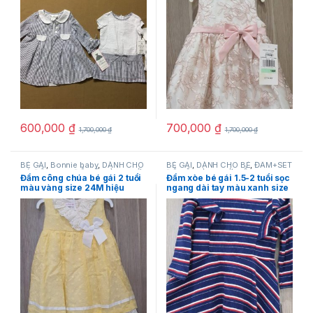
600,000
₫
700,000
₫
1,700,000
₫
1,700,000
₫
BÉ GÁI
,
Bonnie baby
,
DÀNH CHO
BÉ GÁI
,
DÀNH CHO BÉ
,
ĐẦM+SET
BÉ
,
ĐẦM+SET ĐỒ BỘ
,
HÀNG MỚI
ĐỒ BỘ
,
HÀNG MỚI VỀ
,
Tommy
Đầm công chúa bé gái 2 tuổi
Đầm xòe bé gái 1.5-2 tuổi sọc
VỀ
,
NEW
,
SẢN PHẨM KHUYẾN
Hilfiger
màu vàng size 24M hiệu
ngang dài tay màu xanh size
MÃI
Bonnie baby chính hãng
18M & size 24M hiệu Tommy
hàng hiệu mỹ
Hilfiger hàng mỹ