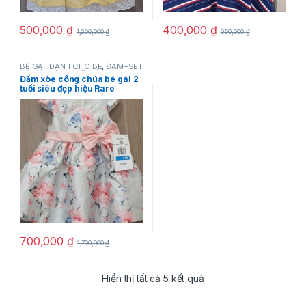
500,000
₫
400,000
₫
1,200,000
₫
950,000
₫
BÉ GÁI
,
DÀNH CHO BÉ
,
ĐẦM+SET
ĐỒ BỘ
,
HÀNG MỚI VỀ
,
NEW
,
Rare
Đầm xòe công chúa bé gái 2
editions
,
SẢN PHẨM KHUYẾN
tuổi siêu đẹp hiệu Rare
MÃI
Editions size 24M hàng hiệu
mỹ chính hãng
700,000
₫
1,700,000
₫
Hiển thị tất cả 5 kết quả