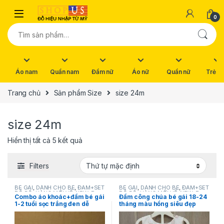
Skip to navigation
Skip to content
0
Tìm kiếm:
Áo nam
Quần nam
Đầm nữ
Áo nữ
Quần nữ
Trẻ e
Trang chủ
Sản phẩm Size
size 24m
size 24m
Hiển thị tất cả 5 kết quả
Filters
BÉ GÁI
,
DÀNH CHO BÉ
,
ĐẦM+SET
BÉ GÁI
,
DÀNH CHO BÉ
,
ĐẦM+SET
ĐỒ BỘ
,
HÀNG MỚI VỀ
,
NEW
,
Rare
ĐỒ BỘ
,
HÀNG MỚI VỀ
,
NEW
,
Rare
Combo áo khoác+đầm bé gái
Đầm công chúa bé gái 18-24
editions
,
SẢN PHẨM KHUYẾN
editions
1-2 tuổi sọc trắng đen dễ
tháng màu hồng siêu đẹp
MÃI
thương hiệu Rare Editions
hiệu Rare Editions hàng hiệu
hàng xách tay mỹ
mỹ chính hãng