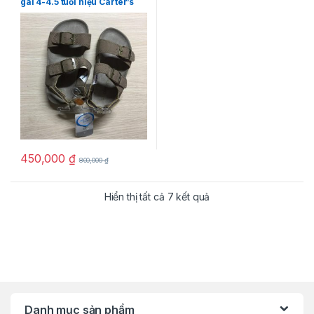
gái 4-4.5 tuổi hiệu Carter’s
màu nâu đất size ( US) 11
chính hãng
450,000
₫
800,000
₫
Hiển thị tất cả 7 kết quả
Danh mục sản phẩm