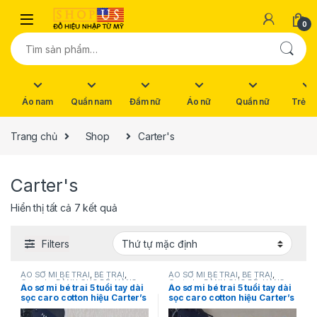
Skip to navigation
Skip to content
0
Tìm kiếm:
Áo nam
Quần nam
Đầm nữ
Áo nữ
Quần nữ
Trẻ e
Trang chủ
Shop
Carter's
Carter's
Hiển thị tất cả 7 kết quả
Filters
ÁO SƠ MI BÉ TRAI
,
BÉ TRAI
,
ÁO SƠ MI BÉ TRAI
,
BÉ TRAI
,
Carter's
,
DÀNH CHO BÉ
,
HÀNG
Carter's
,
DÀNH CHO BÉ
,
HÀNG
Áo sơ mi bé trai 5 tuổi tay dài
Áo sơ mi bé trai 5 tuổi tay dài
MỚI VỀ
,
NEW
,
SẢN PHẨM
MỚI VỀ
,
NEW
,
SẢN PHẨM
sọc caro cotton hiệu Carter’s
sọc caro cotton hiệu Carter’s
KHUYẾN MÃI
KHUYẾN MÃI
size 5 hàng hiệu mỹ chính
size 5T hàng hiệu mỹ chính