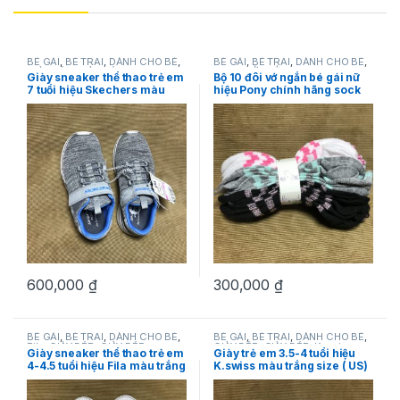
BÉ GÁI
,
BÉ TRAI
,
DÀNH CHO BÉ
,
BÉ GÁI
,
BÉ TRAI
,
DÀNH CHO BÉ
,
GIÀY DÉP
,
GIÀY DÉP
,
Skechers
Pony
,
VỚ TRẺ EM
Giày sneaker thể thao trẻ em
Bộ 10 đôi vớ ngắn bé gái nữ
7 tuổi hiệu Skechers màu
hiệu Pony chính hãng sock
trắng xám size (US) 13 chính
size: 6-8.5
hãng
600,000
₫
300,000
₫
BÉ GÁI
,
BÉ TRAI
,
DÀNH CHO BÉ
,
BÉ GÁI
,
BÉ TRAI
,
DÀNH CHO BÉ
,
Fila
,
GIÀY DÉP
,
GIÀY DÉP
GIÀY DÉP
,
GIÀY DÉP
,
K.swiss
Giày sneaker thể thao trẻ em
Giày trẻ em 3.5-4 tuổi hiệu
4-4.5 tuổi hiệu Fila màu trắng
K.swiss màu trắng size ( US)
size (US) 12 hàng mỹ chính
9.5 hàng mỹ chính hãng
hãng