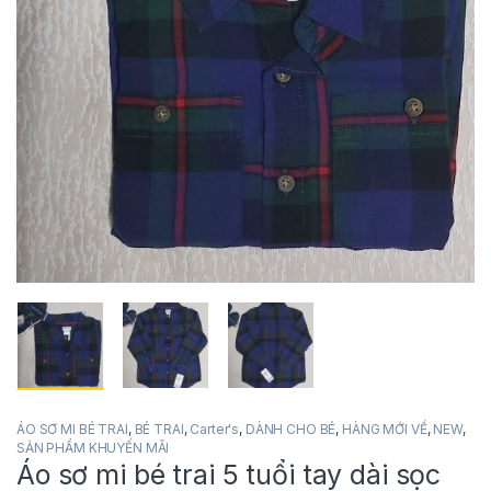
ÁO SƠ MI BÉ TRAI
,
BÉ TRAI
,
Carter's
,
DÀNH CHO BÉ
,
HÀNG MỚI VỀ
,
NEW
,
SẢN PHẨM KHUYẾN MÃI
Áo sơ mi bé trai 5 tuổi tay dài sọc