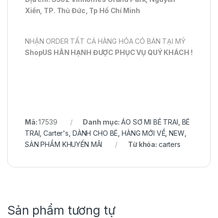
Xiển, TP. Thủ Đức, Tp Hồ Chí Minh
NHẬN ORDER TẤT CẢ HÀNG HÓA CÓ BÁN TẠI MỸ
ShopUS HÂN HẠNH ĐƯỢC PHỤC VỤ QUÝ KHÁCH !
Mã:
17539
Danh mục:
ÁO SƠ MI BÉ TRAI
,
BÉ
TRAI
,
Carter's
,
DÀNH CHO BÉ
,
HÀNG MỚI VỀ
,
NEW
,
SẢN PHẨM KHUYẾN MÃI
Từ khóa:
carters
Sản phẩm tương tự