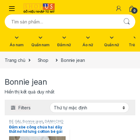
Skip to navigation
Skip to content
0
Tìm kiếm:
Áo nam
Quần nam
Đầm nữ
Áo nữ
Quần nữ
Trẻ e
Trang chủ
Shop
Bonnie jean
Bonnie jean
Hiển thị kết quả duy nhất
Filters
BÉ GÁI
,
Bonnie jean
,
DÀNH CHO
BÉ
,
ĐẦM+SET ĐỒ BỘ
,
HÀNG MỚI
Đầm xòe công chúa hai dây
VỀ
,
NEW
,
SẢN PHẨM KHUYẾN
thắt nơ hở lưng cotton bé gái
MÃI
size 4T,6X hiệu Bonnie Jean