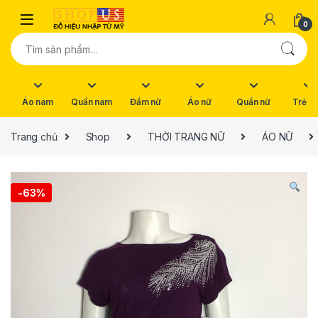
Skip to navigation
Skip to content
0
Tìm kiếm:
Áo nam
Quần nam
Đầm nữ
Áo nữ
Quần nữ
Trẻ e
Trang chủ
Shop
THỜI TRANG NỮ
ÁO NỮ
-
63%