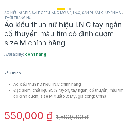
ÁO KIỂU NỮ
,
BIG SALE OFF
,
HÀNG MỚI VỀ
,
I.N.C
,
SẢN PHẨM KHUYẾN MÃI
,
THỜI TRANG NỮ
Áo kiểu thun nữ hiệu I.N.C tay ngắn
cổ thuyền màu tím có đính cườm
size M chính hãng
Availability:
còn 1 hàng
Yêu thích
Áo kiểu thun nữ hiệu I.N.C chính hãng
Đặc điểm: chất liệu 95% rayon, tay ngắn, cổ thuyền, màu tím
có đính cườm, size M Xuất xứ: Mỹ, gia công: China
550,000
₫
1,500,000
₫