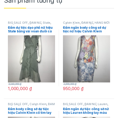
Sản phẩm tương tự
BIG SALE OFF
,
ĐẦM NỮ
,
State
,
Calvin Klein
,
ĐẦM NỮ
,
HÀNG MỚI
THỜI TRANG NỮ
VỀ
,
THỜI TRANG NỮ
Đầm dự tiệc dạo phố nữ hiệu
Đầm ngắn body công sở dự
State bằng vải voan đuôi cá
tiệc nữ hiệu Calvin Klein
cực đẹp màu xanh rêu có
không tay màu xám họa tiết
họa tiết size XXS chính hãng
hoa nhiều màu size 6 chính
hãng
3,340,000
₫
2,000,000
₫
1,000,000
₫
950,000
₫
BIG SALE OFF
,
Calvin Klein
,
ĐẦM
BIG SALE OFF
,
ĐẦM NỮ
,
Lauren
,
NỮ
,
THỜI TRANG NỮ
THỜI TRANG NỮ
Đầm body công sở dự tiệc
Đầm ngắn dự tiệc công sở nữ
hiệu Calvin Klein cổ tim tay
hiệu Lauren không tay màu
ngắn màu trắng size 2 chính
đen họa tiết ô vuông trắng