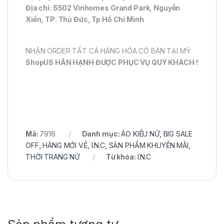
Địa chỉ: S502 Vinhomes Grand Park, Nguyễn
Xiển, TP. Thủ Đức, Tp Hồ Chí Minh
NHẬN ORDER TẤT CẢ HÀNG HÓA CÓ BÁN TẠI MỸ
ShopUS HÂN HẠNH ĐƯỢC PHỤC VỤ QUÝ KHÁCH !
Mã:
7916
Danh mục:
ÁO KIỂU NỮ
,
BIG SALE
OFF
,
HÀNG MỚI VỀ
,
I.N.C
,
SẢN PHẨM KHUYẾN MÃI
,
THỜI TRANG NỮ
Từ khóa:
I.N.C