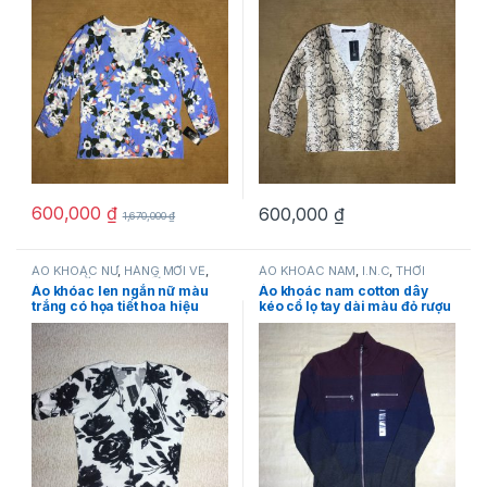
hãng
600,000
₫
600,000
₫
1,670,000
₫
ÁO KHOÁC NỮ
,
HÀNG MỚI VỀ
,
ÁO KHOÁC NAM
,
I.N.C
,
THỜI
I.N.C
,
THỜI TRANG NỮ
TRANG NAM
Áo khóac len ngắn nữ màu
Áo khoác nam cotton dây
trắng có họa tiết hoa hiệu
kéo cổ lọ tay dài màu đỏ rượu
I.N.C size S&M chính hãng
vang hiệu I.N.C size S