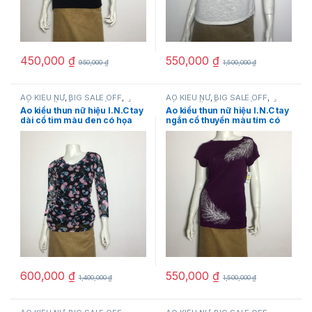
450,000
₫
550,000
₫
950,000
₫
1,500,000
₫
ÁO KIỂU NỮ
,
BIG SALE OFF
,
ÁO KIỂU NỮ
,
BIG SALE OFF
,
HÀNG MỚI VỀ
,
I.N.C
,
SẢN PHẨM
HÀNG MỚI VỀ
,
I.N.C
,
SẢN PHẨM
Áo kiểu thun nữ hiệu I.N.C tay
Áo kiểu thun nữ hiệu I.N.C tay
KHUYẾN MÃI
,
THỜI TRANG NỮ
KHUYẾN MÃI
,
THỜI TRANG NỮ
dài cổ tim màu đen có họa
ngắn cổ thuyền màu tím có
tiết hoa lá size XS chính hãng
đính cườm size M chính hãng
600,000
₫
550,000
₫
1,400,000
₫
1,500,000
₫