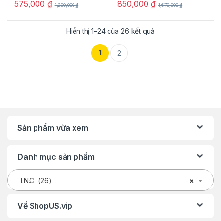
575,000
₫
850,000
₫
1,200,000
₫
1,670,000
₫
Hiển thị 1–24 của 26 kết quả
1
2
Sản phẩm vừa xem
Danh mục sản phẩm
I.N.C (26)
×
Về ShopUS.vip