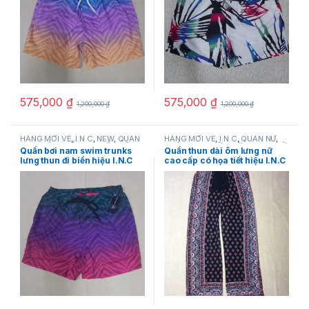
575,000
₫
575,000
₫
1,200,000
₫
1,200,000
₫
HÀNG MỚI VỀ
,
I.N.C
,
NEW
,
QUẦN
HÀNG MỚI VỀ
,
I.N.C
,
QUẦN NỮ
,
NAM
,
SẢN PHẨM KHUYẾN MÃI
,
QUẦN THUN NỮ
,
THỜI TRANG NỮ
Quần bơi nam swim trunks
Quần thun dài ôm lưng nữ
SHORT NAM
,
THỜI TRANG NAM
lưng thun đi biển hiệu I.N.C
cao cấp có họa tiết hiệu I.N.C
size S hàng mỹ
size PP chính hãng