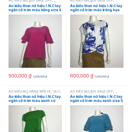
ÁO KIỂU NỮ
,
BIG SALE OFF
,
ÁO KIỂU NỮ
,
BIG SALE OFF
,
HÀNG MỚI VỀ
,
I.N.C
,
SẢN PHẨM
HÀNG MỚI VỀ
,
I.N.C
,
SẢN PHẨM
Áo kiểu thun nữ hiệu I.N.C tay
Áo kiểu thun nữ hiệu I.N.C tay
KHUYẾN MÃI
,
THỜI TRANG NỮ
KHUYẾN MÃI
,
THỜI TRANG NỮ
ngắn cổ tròn màu hồng size S
ngắn cổ tròn màu trắng họa
chính hãng
tiết hoa size M chính hãng
500,000
₫
600,000
₫
1,200,000
₫
1,200,000
₫
ÁO KIỂU NỮ
,
HÀNG MỚI VỀ
,
I.N.C
,
ÁO KIỂU NỮ
,
BIG SALE OFF
,
SẢN PHẨM KHUYẾN MÃI
,
THỜI
HÀNG MỚI VỀ
,
I.N.C
,
SẢN PHẨM
Áo kiểu thun nữ hiệu I.N.C tay
Áo kiểu thun nữ hiệu I.N.C tay
TRANG NỮ
KHUYẾN MÃI
,
THỜI TRANG NỮ
ngắn cổ tròn màu xanh có
ngắn cổ tròn màu xanh size S
nhấn eo size P chính hãng
chính hãng