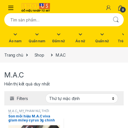
Skip to navigation
Skip to content
0
Tìm kiếm:
Áo nam
Quần nam
Đầm nữ
Áo nữ
Quần nữ
Trẻ e
Trang chủ
Shop
M.A.C
M.A.C
Hiển thị kết quả duy nhất
Filters
M.A.C
,
MỸ PHẨM NỮ
,
THỜI
TRANG NỮ
Son môi hiệu M.A.C viva
glam miley cyrus 3g chính
hãng 100%