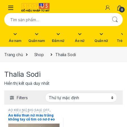
Skip to navigation
Skip to content
0
Tìm kiếm:
Áo nam
Quần nam
Đầm nữ
Áo nữ
Quần nữ
Trẻ e
Trang chủ
Shop
Thalia Sodi
Thalia Sodi
Hiển thị kết quả duy nhất
Filters
ÁO KIỂU NỮ
,
BIG SALE OFF
,
HÀNG MỚI VỀ
,
SẢN PHẨM
Áo kiểu thun nữ màu trắng
KHUYẾN MÃI
,
Thalia Sodi
,
THỜI
không tay cổ tim có nơ ở eo
TRANG NỮ
hiệu Thalia Sodi size S