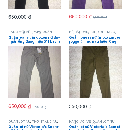
650,000
₫
650,000
₫
1,200,000
₫
HÀNG MỚI VỀ
,
Levi's
,
QUẦN
BÉ GÁI
,
DÀNH CHO BÉ
,
HÀNG
JEANS NỮ
,
QUẦN NỮ
,
THỜI
MỚI VỀ
,
QUẦN CÁC LOẠI
,
QUẦN
Quần jeans dài cotton nữ đáy
Quần jogger nữ (moto zipper
TRANG NỮ
JEANS NỮ
,
QUẦN KAKI NỮ
,
QUẦN
ngắn ống đứng hiệu 511 Levi’s
jogger) màu nâu hiệu Ring
NỮ
,
Ring Fire
,
THỜI TRANG NỮ
slim fit màu xám size 14
Fire size 12 hàng mỹ chính
chính hãng
hãng
650,000
₫
550,000
₫
1,200,000
₫
QUẦN LÓT NỮ
,
THỜI TRANG NỮ
,
HÀNG MỚI VỀ
,
QUẦN LÓT NỮ
,
Victoria's Secret
THỜI TRANG NỮ
,
Victoria's
Quần lót nữ Victoria’s Secret
Quần lót nữ Victoria’s Secret
Secret