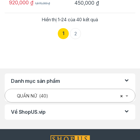
920,000
₫
450,000
₫
1,870,000
₫
Hiển thị 1–24 của 40 kết quả
1
2
Danh mục sản phẩm
QUẦN NỮ (40)
×
Về ShopUS.vip