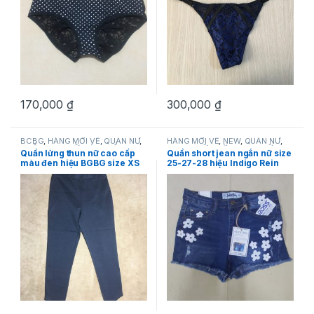
170,000
₫
300,000
₫
BCBG
,
HÀNG MỚI VỀ
,
QUẦN NỮ
,
HÀNG MỚI VỀ
,
NEW
,
QUẦN NỮ
,
QUẦN THUN NỮ
,
SẢN PHẨM
SHORT NỮ
,
THỜI TRANG NỮ
Quần lửng thun nữ cao cấp
Quần short jean ngắn nữ size
KHUYẾN MÃI
,
THỜI TRANG NỮ
màu đen hiệu BGBG size XS
25-27-28 hiệu Indigo Rein
chính hãng
chính hãng hàng mỹ