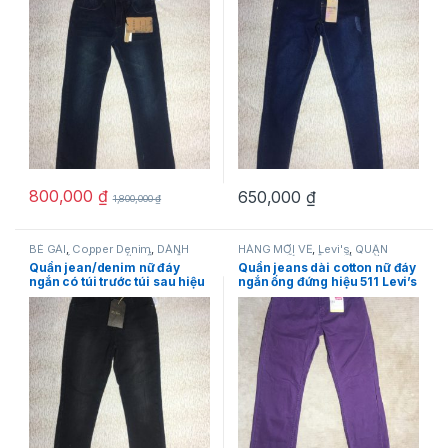
hãng
size 7 chính hãng
800,000
₫
650,000
₫
1,800,000
₫
BÉ GÁI
,
Copper Denim
,
DÀNH
HÀNG MỚI VỀ
,
Levi's
,
QUẦN
CHO BÉ
,
HÀNG MỚI VỀ
,
QUẦN
JEANS NỮ
,
QUẦN NỮ
,
THỜI
Quần jean/denim nữ đáy
Quần jeans dài cotton nữ đáy
CÁC LOẠI
,
QUẦN JEANS NỮ
,
TRANG NỮ
ngắn có túi trước túi sau hiệu
ngắn ống đứng hiệu 511 Levi’s
QUẦN NỮ
,
SẢN PHẨM KHUYẾN
MÃI
,
THỜI TRANG NỮ
Copper Denim màu đen size
slim fit màu mận size 10-12-
10 chính hãng
14 chính hãng