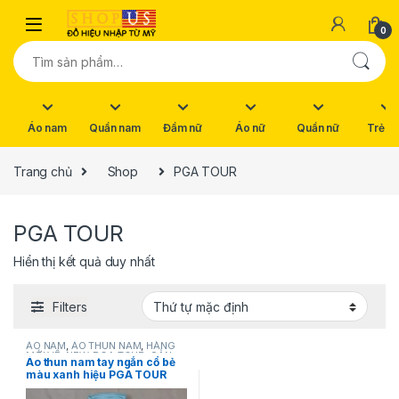
Skip to navigation
Skip to content
0
Tìm kiếm:
Áo nam
Quần nam
Đầm nữ
Áo nữ
Quần nữ
Trẻ e
Trang chủ
Shop
PGA TOUR
PGA TOUR
Hiển thị kết quả duy nhất
Filters
ÁO NAM
,
ÁO THUN NAM
,
HÀNG
MỚI VỀ
,
NEW
,
PGA TOUR
,
SẢN
Áo thun nam tay ngắn cổ bẻ
PHẨM KHUYẾN MÃI
,
THỜI TRANG
màu xanh hiệu PGA TOUR
NAM
size S hàng mỹ chính hãng