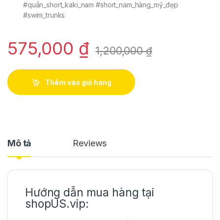
#quần_short_kaki_nam #short_nam_hàng_mỹ_đẹp
#swim_trunks
575,000
₫
1,200,000
₫
Thêm vào giỏ hàng
Mô tả
Reviews
Hướng dẫn mua hàng tại
shopUS.vip: