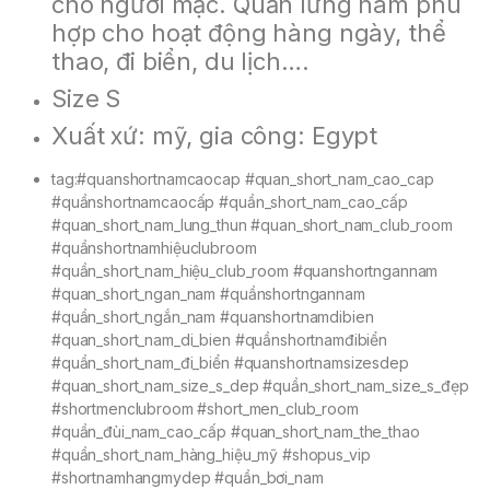
cho người mặc. Quần lửng nam phù
hợp cho hoạt động hàng ngày, thể
thao, đi biển, du lịch….
Size S
Xuất xứ: mỹ, gia công: Egypt
tag:#quanshortnamcaocap #quan_short_nam_cao_cap
#quầnshortnamcaocấp #quần_short_nam_cao_cấp
#quan_short_nam_lung_thun #quan_short_nam_club_room
#quầnshortnamhiệuclubroom
#quần_short_nam_hiệu_club_room #quanshortngannam
#quan_short_ngan_nam #quầnshortngannam
#quần_short_ngắn_nam #quanshortnamdibien
#quan_short_nam_di_bien #quầnshortnamđibiển
#quần_short_nam_đi_biển #quanshortnamsizesdep
#quan_short_nam_size_s_dep #quần_short_nam_size_s_đẹp
#shortmenclubroom #short_men_club_room
#quần_đùi_nam_cao_cấp #quan_short_nam_the_thao
#quần_short_nam_hàng_hiệu_mỹ #shopus_vip
#shortnamhangmydep #quần_bơi_nam