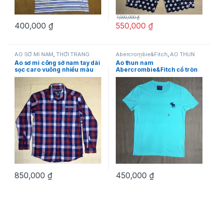
1,000,000
₫
400,000
₫
550,000
₫
ÁO SƠ MI NAM
,
THỜI TRANG
Abercrombie&Fitch
,
ÁO THUN
NAM
,
Tommy Hilfiger
NAM
,
THỜI TRANG NAM
Áo sơ mi công sở nam tay dài
Áo thun nam
sọc caro vuông nhiều màu
Abercrombie&Fitch cổ tròn
Tommy Hilfiger size L
ngắn tay màu xanh size S
hàng mỹ chính hãng
850,000
₫
450,000
₫