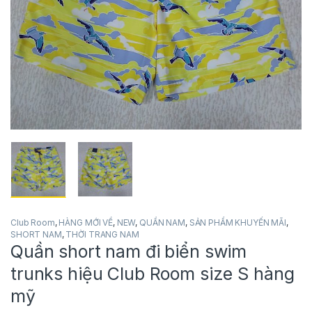
Club Room
,
HÀNG MỚI VỀ
,
NEW
,
QUẦN NAM
,
SẢN PHẨM KHUYẾN MÃI
,
SHORT NAM
,
THỜI TRANG NAM
Quần short nam đi biển swim
trunks hiệu Club Room size S hàng
mỹ