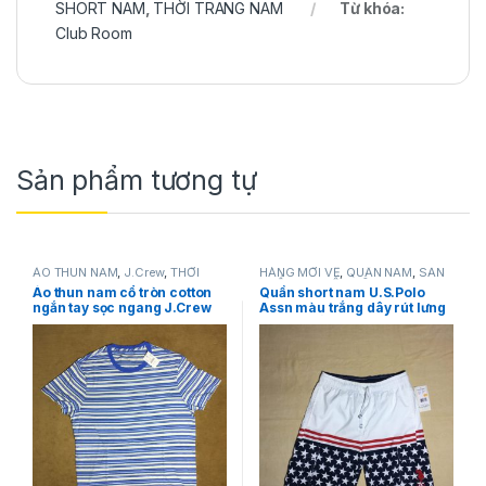
SHORT NAM
,
THỜI TRANG NAM
Từ khóa:
Club Room
Sản phẩm tương tự
ÁO THUN NAM
,
J.Crew
,
THỜI
HÀNG MỚI VỀ
,
QUẦN NAM
,
SẢN
TRANG NAM
PHẨM KHUYẾN MÃI
,
SHORT
Áo thun nam cổ tròn cotton
Quần short nam U.S.Polo
NAM
,
THỜI TRANG NAM
,
U.S.
ngắn tay sọc ngang J.Crew
Assn màu trắng dây rút lưng
Polo Assn
size M chính hãng hàng mỹ
có họa tiết size S chính hãng
hàng xách tay mỹ