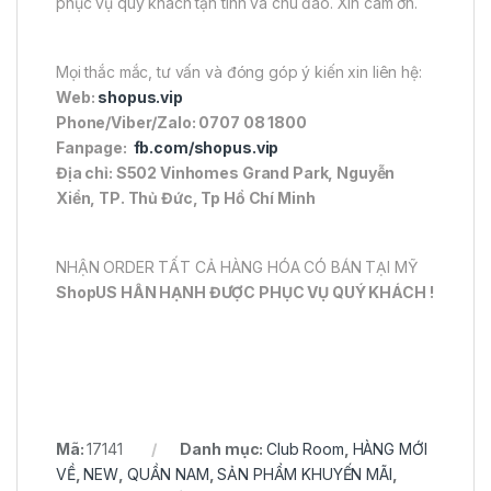
phục vụ quý khách tận tình và chu đáo. Xin cám ơn.
Mọi thắc mắc, tư vấn và đóng góp ý kiến xin liên hệ:
Web:
shopus.vip
Phone/Viber/Zalo: 0707 08 1800
Fanpage:
fb.com/shopus.vip
Địa chỉ: S502 Vinhomes Grand Park, Nguyễn
Xiển, TP. Thủ Đức, Tp Hồ Chí Minh
NHẬN ORDER TẤT CẢ HÀNG HÓA CÓ BÁN TẠI MỸ
ShopUS HÂN HẠNH ĐƯỢC PHỤC VỤ QUÝ KHÁCH !
Mã:
17141
Danh mục:
Club Room
,
HÀNG MỚI
VỀ
,
NEW
,
QUẦN NAM
,
SẢN PHẨM KHUYẾN MÃI
,