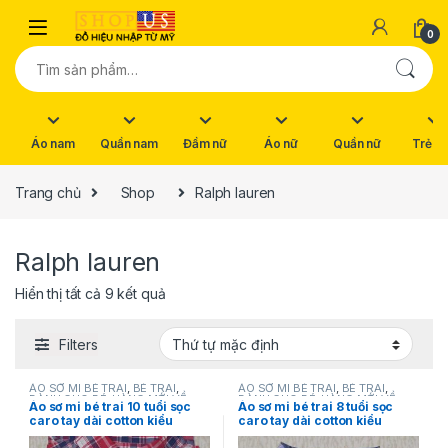
Skip to navigation
Skip to content
0
Tìm kiếm:
Áo nam
Quần nam
Đầm nữ
Áo nữ
Quần nữ
Trẻ e
Trang chủ
Shop
Ralph lauren
Ralph lauren
Hiển thị tất cả 9 kết quả
Filters
ÁO SƠ MI BÉ TRAI
,
BÉ TRAI
,
ÁO SƠ MI BÉ TRAI
,
BÉ TRAI
,
DÀNH CHO BÉ
,
HÀNG MỚI VỀ
,
DÀNH CHO BÉ
,
HÀNG MỚI VỀ
,
Áo sơ mi bé trai 10 tuổi sọc
Áo sơ mi bé trai 8 tuổi sọc
NEW
,
Ralph lauren
,
SẢN PHẨM
NEW
,
Ralph lauren
,
SẢN PHẨM
caro tay dài cotton kiểu
caro tay dài cotton kiểu
KHUYẾN MÃI
KHUYẾN MÃI
Natural Stretch hiệu Ralph
Natural Stretch hiệu Ralph