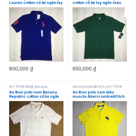
Lauren cotton cổ bẻ ngắn tay
cotton cổ bẻ tay ngắn màu
màu xanh dương size L hàng
xanh nước biển size L
mỹ chính hãng
800,000
₫
650,000
₫
ÁO THUN NAM
,
Banana
Abercrombie&Fitch
,
ÁO THUN
Republic
,
THỜI TRANG NAM
NAM
,
THỜI TRANG NAM
Áo thun polo nam Banana
Áo thun polo nam kiểu
Republic cotton cổ bẻ ngắn
muscle Abercrombie&Fitch
tay màu trắng size S hàng
cổ bẻ cotton ngắn tay màu
mỹ chính hãng
vàng size M chính hãng
hàng mỹ