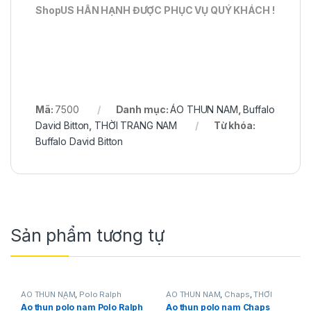
ShopUS HÂN HẠNH ĐƯỢC PHỤC VỤ QUÝ KHÁCH !
Mã:
7500
Danh mục:
ÁO THUN NAM
,
Buffalo
David Bitton
,
THỜI TRANG NAM
Từ khóa:
Buffalo David Bitton
Sản phẩm tương tự
ÁO THUN NAM
,
Polo Ralph
ÁO THUN NAM
,
Chaps
,
THỜI
Lauren
,
THỜI TRANG NAM
TRANG NAM
Áo thun polo nam Polo Ralph
Áo thun polo nam Chaps