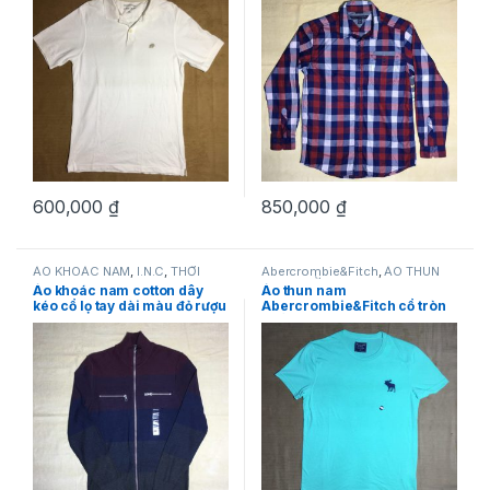
600,000
₫
850,000
₫
ÁO KHOÁC NAM
,
I.N.C
,
THỜI
Abercrombie&Fitch
,
ÁO THUN
TRANG NAM
NAM
,
THỜI TRANG NAM
Áo khoác nam cotton dây
Áo thun nam
kéo cổ lọ tay dài màu đỏ rượu
Abercrombie&Fitch cổ tròn
vang hiệu I.N.C size S
ngắn tay màu xanh size S
hàng mỹ chính hãng