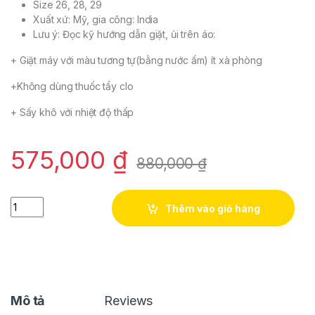
Size 26, 28, 29
Xuất xứ: Mỹ, gia công: India
Lưu ý: Đọc kỹ hướng dẫn giặt, ủi trên áo:
+ Giặt máy với màu tương tự(bằng nước ấm) ít xà phòng
+Không dùng thuốc tẩy clo
+ Sấy khô với nhiệt độ thấp
575,000
₫
880,000
₫
Quần short nam Abercrombie&Fitch cotton màu xám có họa tiế
Thêm vào giỏ hàng
Mô tả
Reviews