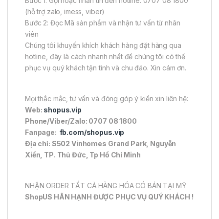
Bước 1: Gọi hoặc nhắn tin đến hotline: 0707 08 1800
(hỗ trợ zalo, imess, viber)
Bước 2: Đọc Mã sản phẩm và nhận tư vấn từ nhân
viên
Chúng tôi khuyến khích khách hàng đặt hàng qua
hotline, đây là cách nhanh nhất để chúng tôi có thể
phục vụ quý khách tận tình và chu đáo. Xin cám ơn.
Mọi thắc mắc, tư vấn và đóng góp ý kiến xin liên hệ:
Web:
shopus.vip
Phone/Viber/Zalo: 0707 08 1800
Fanpage:
fb.com/shopus.vip
Địa chỉ: S502 Vinhomes Grand Park, Nguyễn
Xiển, TP. Thủ Đức, Tp Hồ Chí Minh
NHẬN ORDER TẤT CẢ HÀNG HÓA CÓ BÁN TẠI MỸ
ShopUS HÂN HẠNH ĐƯỢC PHỤC VỤ QUÝ KHÁCH !