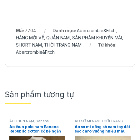
Mã:
7704
Danh mục:
Abercrombie&Fitch
,
HÀNG MỚI VỀ
,
QUẦN NAM
,
SẢN PHẨM KHUYẾN MÃI
,
SHORT NAM
,
THỜI TRANG NAM
Từ khóa:
Abercrombie&Fitch
Sản phẩm tương tự
ÁO THUN NAM
,
Banana
ÁO SƠ MI NAM
,
THỜI TRANG
Republic
,
THỜI TRANG NAM
NAM
,
Tommy Hilfiger
Áo thun polo nam Banana
Áo sơ mi công sở nam tay dài
Republic cotton cổ bẻ ngắn
sọc caro vuông nhiều màu
tay màu trắng size S hàng
Tommy Hilfiger size L
mỹ chính hãng