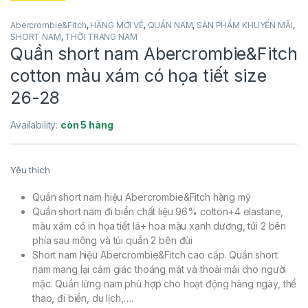
Abercrombie&Fitch
,
HÀNG MỚI VỀ
,
QUẦN NAM
,
SẢN PHẨM KHUYẾN MÃI
,
SHORT NAM
,
THỜI TRANG NAM
Quần short nam Abercrombie&Fitch
cotton màu xám có họa tiết size
26-28
Availability:
còn 5 hàng
Yêu thích
Quần short nam hiệu Abercrombie&Fitch hàng mỹ
Quần short nam đi biển chất liệu 96% cotton+4 elastane,
màu xám có in họa tiết lá+ hoa màu xanh dương, túi 2 bên
phía sau mông và túi quần 2 bên đùi
Short nam hiệu Abercrombie&Fitch cao cấp. Quần short
nam mang lại cảm giác thoáng mát và thoải mái cho người
mặc. Quần lửng nam phù hợp cho hoạt động hàng ngày, thể
thao, đi biển, du lịch,….