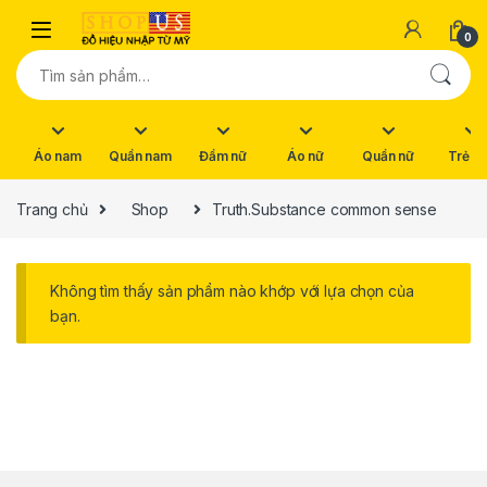
Skip to navigation
Skip to content
0
Tìm kiếm:
Áo nam
Quần nam
Đầm nữ
Áo nữ
Quần nữ
Trẻ e
Trang chủ
Shop
Truth.Substance common sense
Không tìm thấy sản phẩm nào khớp với lựa chọn của
bạn.