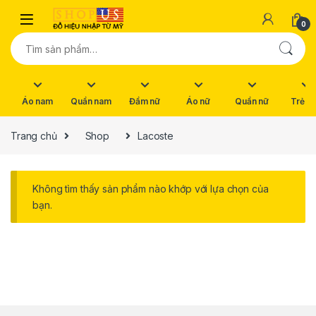
Skip to navigation
Skip to content
0
Tìm kiếm:
Áo nam
Quần nam
Đầm nữ
Áo nữ
Quần nữ
Trẻ e
Trang chủ
Shop
Lacoste
Không tìm thấy sản phẩm nào khớp với lựa chọn của
bạn.