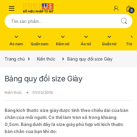
Skip to navigation
Skip to content
0
Tìm kiếm:
Áo nam
Quần nam
Đầm nữ
Áo nữ
Quần nữ
Trẻ e
Trang chủ
Kiến thức
Bảng quy đổi size Giày
Bảng quy đổi size Giày
Kiến thức
01/03/2016
Bảng kích thước size giày được tính theo chiều dài của bàn
chân của mỗi người. Có thể làm tròn số trong khoảng
0,5cm. Bảng dưới đây là size giày phù hợp với kích thước
bàn chân của bạn khi đo: