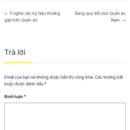
Điều hướng bài viết
←
Ý nghĩa các ký hiệu thường
Bảng quy đổi size Quần áo
gặp trên Quần áo
Nam
→
Trả lời
Email của bạn sẽ không được hiển thị công khai.
Các trường bắt
buộc được đánh dấu
*
Bình luận
*