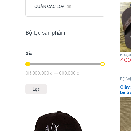
Nauti
QUẦN CÁC LOẠI
(6)
hãng
Bộ lọc sản phẩm
Giá
600,
400
Giá
300,000 ₫
—
600,000 ₫
Giá thấp nhất
Giá cao nhất
BÉ GÁ
BÉ
,
GI
Nautic
Giày 
Lọc
bé tr
Naut
size 