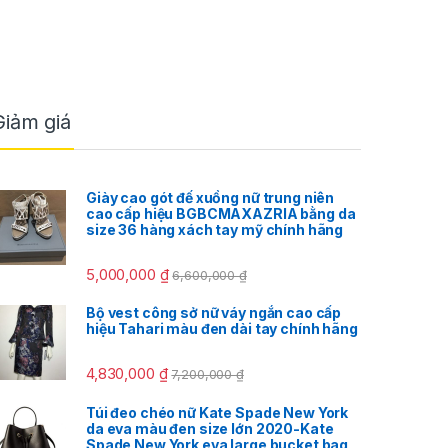
Giảm giá
Giày cao gót đế xuồng nữ trung niên
cao cấp hiệu BGBCMAXAZRIA bằng da
size 36 hàng xách tay mỹ chính hãng
5,000,000
₫
6,600,000
₫
Bộ vest công sở nữ váy ngắn cao cấp
hiệu Tahari màu đen dài tay chính hãng
4,830,000
₫
7,200,000
₫
Túi đeo chéo nữ Kate Spade New York
da eva màu đen size lớn 2020-Kate
Spade New York eva large bucket bag