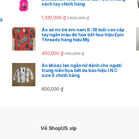
xách tay chính hãng
1,320,000
₫
1,400,000
₫
cổ
Áo sơ mi trẻ em nam 6-18 tuổi cao cấp
tay ngắn màu đỏ họa tiết hoa hiệu Epic
Threads hàng hiệu Mỹ
450,000
₫
900,000
₫
Áo khóac len ngắn nữ dành cho người
trung niên họa tiết da báo hiệu I.N.C
size S chính hãng
600,000
₫
Về ShopUS.vip