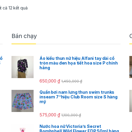
ất cả 12 kết quả
Bán chạy
cổ
Áo kiểu thun nữ hiệu Alfani tay dài cổ
S
tròn màu đen họa tiết hoa size P chính
hãng
650,000
₫
1,450,000
₫
Quần bơi nam lưng thun swim trunks
inseam 7’’hiệu Club Room size S hàng
mỹ
575,000
₫
1,100,000
₫
Nước hoa nữ Victoria’s Secret
Bombshell Wild Flower EDP 50ml hàng