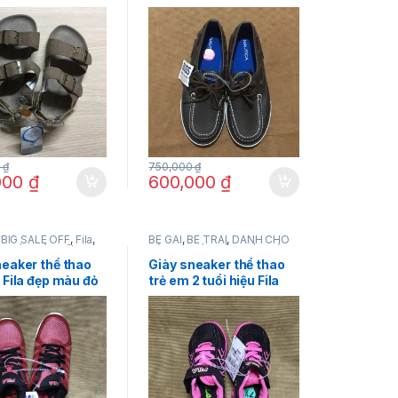
arter’s màu nâu
màu nâu chocolate size
e ( US) 11 chính
4 chính hãng
0
₫
750,000
₫
000
₫
600,000
₫
,
BIG SALE OFF
,
Fila
,
BÉ GÁI
,
BÉ TRAI
,
DÀNH CHO
P
,
GIÀY DÉP NỮ
,
PHỤ
BÉ
,
Fila
,
GIÀY DÉP
,
GIÀY DÉP
,
THỜI TRANG NỮ
neaker thể thao
Giày sneaker thể thao
 Fila đẹp màu đỏ
trẻ em 2 tuổi hiệu Fila
 chính hãng
màu đen đế giày màu
hồng size (US) 7 ½
chính hãng