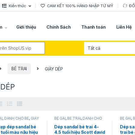
Kiến thức
CAM KẾT 100% HÀNG NHẬP TỪ MỸ
ĐỔ
m
Giới thiệu
Chính Sách
Thanh toán
Liên Hệ
r:
BÉ TRAI
GIÀY DÉP
 DÉP
AI
,
DÀNH CHO BÉ
,
GIÀY
BÉ GÁI
,
BÉ TRAI
,
DÀNH CHO
BÉ GÁI
,
B
ÀNG MỚI VỀ
,
Nautica
BÉ
,
GIÀY DÉP
,
GIÀY DÉP
,
Scott
DÀNH C
david
GIÀY DÉ
kẹp dép sandal bé
Dép sandal bé trai 4-
Dép sa
7 tuổi màu nâu hiệu
4.5 tuổi hiệu Scott david
trai bé