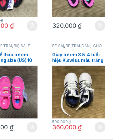
0
₫
000
₫
320,000
₫
É TRAI
,
BIG SALE
BÉ GÁI
,
BÉ TRAI
,
DÀNH CHO
NH CHO BÉ
,
GIÀY
BÉ
,
GIÀY DÉP
,
GIÀY DÉP
,
Y DÉP
,
Under Armour
K.swiss
ể thao trẻ em
Giày trẻ em 3.5-4 tuổi
ng size (US) 10
hiệu K.swiss màu trắng
nder Armour
size ( US) 9.5 hàng mỹ
chính hãng
500,000
₫
000
₫
360,000
₫