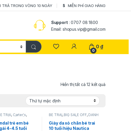
I TRẢ TRONG VÒNG 10 NGÀY
MIỄN PHÍ GIAO HÀNG
Support
: 0707 08 1800
Email: shopus.vip@gmail.com
0
₫
0
Hiển thị tất cả 12 kết quả
É TRAI
,
Carter's
,
BÉ TRAI
,
BIG SALE OFF
,
DÀNH
HO BÉ
,
GIÀY DÉP
,
CHO BÉ
,
GIÀY DÉP
,
Nautica
P
,
HÀNG MỚI VỀ
,
NEW
ndal trẻ em bé
Giày da xỏ chân bé trai
 gái 4-4.5 tuổi
10 tuổi hiệu Nautica