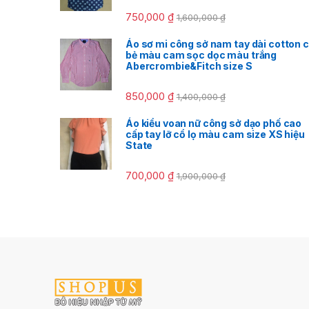
750,000
₫
1,600,000
₫
Áo sơ mi công sở nam tay dài cotton 
bẻ màu cam sọc dọc màu trắng
Abercrombie&Fitch size S
850,000
₫
1,400,000
₫
Áo kiểu voan nữ công sở dạo phố cao
cấp tay lỡ cổ lọ màu cam size XS hiệu
State
700,000
₫
1,900,000
₫