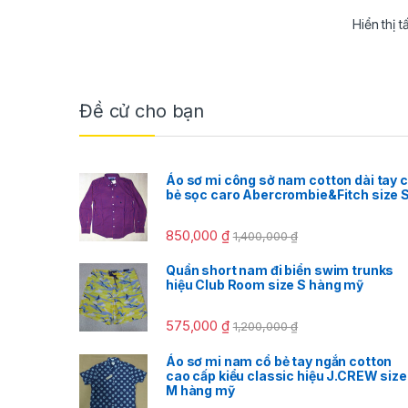
Hiển thị t
Đề cử cho bạn
Áo sơ mi công sở nam cotton dài tay 
bẻ sọc caro Abercrombie&Fitch size 
850,000
₫
1,400,000
₫
Quần short nam đi biển swim trunks
hiệu Club Room size S hàng mỹ
575,000
₫
1,200,000
₫
Áo sơ mi nam cổ bẻ tay ngắn cotton
cao cấp kiểu classic hiệu J.CREW size
M hàng mỹ