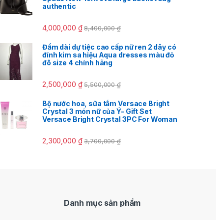
authentic
4,000,000
₫
8,400,000
₫
Đầm dài dự tiệc cao cấp nữ ren 2 dây có
đính kim sa hiệu Aqua dresses màu đỏ
đô size 4 chính hãng
2,500,000
₫
5,500,000
₫
Bộ nước hoa, sữa tắm Versace Bright
Crystal 3 món nữ của Ý- Gift Set
Versace Bright Crystal 3PC For Woman
2,300,000
₫
3,700,000
₫
Danh mục sản phẩm