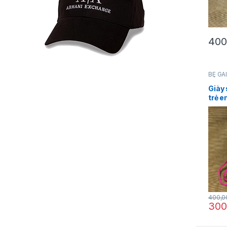
400
BÉ GÁ
BÉ
,
Fil
Giày 
trẻ e
Fila 
12 h
400,
300