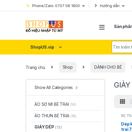
Skip to navigation
Skip to content
Phone/Zalo: 0707 08 1800
Hướng dẫn
Sản phẩ
Search fo
ShopUS.vip
Trang chủ
Shop
DÀNH CHO BÉ
GIÀY
Show All Categories
ÁO SƠ MI BÉ TRAI
(16)
ÁO THUN BÉ TRAI
BÉ TR
(18)
DÉP
,
H
Dép 
GIÀY DÉP
(12)
trai 