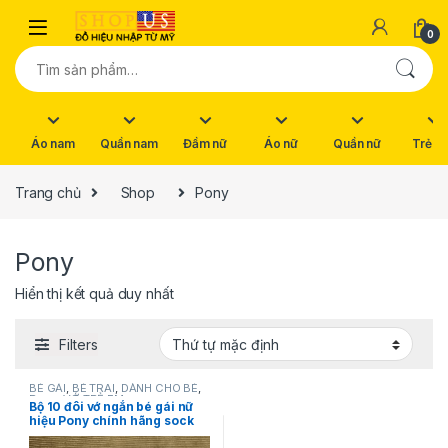
Skip to navigation
Skip to content
0
Tìm kiếm:
Áo nam
Quần nam
Đầm nữ
Áo nữ
Quần nữ
Trẻ e
Trang chủ
Shop
Pony
Pony
Hiển thị kết quả duy nhất
Filters
BÉ GÁI
,
BÉ TRAI
,
DÀNH CHO BÉ
,
Pony
,
VỚ TRẺ EM
Bộ 10 đôi vớ ngắn bé gái nữ
hiệu Pony chính hãng sock
size: 6-8.5