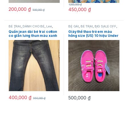
1,100,000
₫
200,000
₫
450,000
₫
500,000
₫
BÉ TRAI
,
DÀNH CHO BÉ
,
Lee
,
BÉ GÁI
,
BÉ TRAI
,
BIG SALE OFF
,
QUẦN CÁC LOẠI
DÀNH CHO BÉ
,
GIÀY DÉP
,
GIÀY
Quần jean dài bé trai cotton
Giày thể thao trẻ em màu
DÉP
,
Under Armour
co giãn lưng thun màu xanh
hồng size (US) 10 hiệu Under
hiệu Lee size 10 hàng xách
Armour
tay mỹ
400,000
₫
500,000
₫
950,000
₫