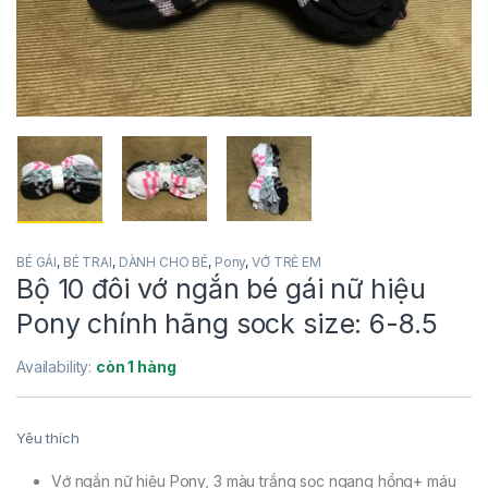
BÉ GÁI
,
BÉ TRAI
,
DÀNH CHO BÉ
,
Pony
,
VỚ TRẺ EM
Bộ 10 đôi vớ ngắn bé gái nữ hiệu
Pony chính hãng sock size: 6-8.5
Availability:
còn 1 hàng
Yêu thích
Vớ ngắn nữ hiệu Pony, 3 màu trắng sọc ngang hồng+ máu