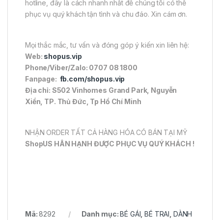
hotline, đây là cách nhanh nhất để chúng tôi có thể
phục vụ quý khách tận tình và chu đáo. Xin cám ơn.
Mọi thắc mắc, tư vấn và đóng góp ý kiến xin liên hệ:
Web:
shopus.vip
Phone/Viber/Zalo: 0707 08 1800
Fanpage:
fb.com/shopus.vip
Địa chỉ: S502 Vinhomes Grand Park, Nguyễn
Xiển, TP. Thủ Đức, Tp Hồ Chí Minh
NHẬN ORDER TẤT CẢ HÀNG HÓA CÓ BÁN TẠI MỸ
ShopUS HÂN HẠNH ĐƯỢC PHỤC VỤ QUÝ KHÁCH !
Mã:
8292
Danh mục:
BÉ GÁI
,
BÉ TRAI
,
DÀNH