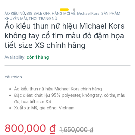
ÁO KIỂU NỮ
,
BIG SALE OFF
,
HÀNG MỚI VỀ
,
Michael Kors
,
SẢN PHẨM
KHUYẾN MÃI
,
THỜI TRANG NỮ
Áo kiểu thun nữ hiệu Michael Kors
không tay cổ tim màu đỏ đậm họa
tiết size XS chính hãng
Availability:
còn 1 hàng
Yêu thích
Áo kiểu thun nữ hiệu Michael Kors chính hãng
Đặc điểm: chất liệu 95% polyester, không tay, cổ tim, màu
đỏ, họa tiết size XS
Xuất xứ: Mỹ, gia công: Vietnam
800,000
₫
1,650,000
₫