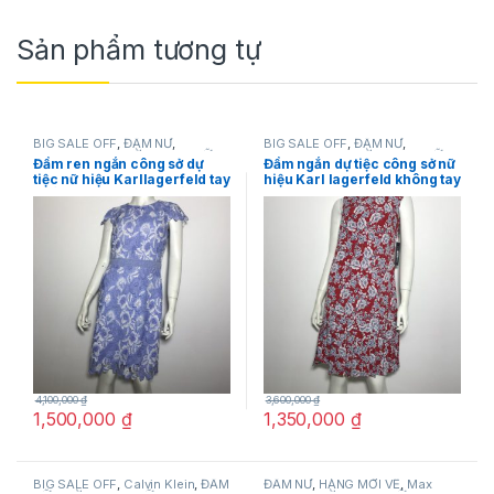
Sản phẩm tương tự
BIG SALE OFF
,
ĐẦM NỮ
,
BIG SALE OFF
,
ĐẦM NỮ
,
Karllagerfeld
,
THỜI TRANG NỮ
Karllagerfeld
,
THỜI TRANG NỮ
Đầm ren ngắn công sở dự
Đầm ngắn dự tiệc công sở nữ
tiệc nữ hiệu Karllagerfeld tay
hiệu Karl lagerfeld không tay
ngắn màu xanh họa tiết hoa
màu đỏ họa tiết hoa size 2
size 4 chính hãng
chính hãng
4,100,000
₫
3,600,000
₫
1,500,000
₫
1,350,000
₫
BIG SALE OFF
,
Calvin Klein
,
ĐẦM
ĐẦM NỮ
,
HÀNG MỚI VỀ
,
Max