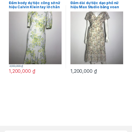
NỮ
,
THỜI TRANG NỮ
Studio
,
THỜI TRANG NỮ
Đầm body dự tiệc công sở nữ
Đầm dài dự tiệc dạo phố nữ
hiệu Calvin Klein tay lở chân
hiệu Max Studio bằng voan
váy đuôi cá màu trắng họa
cổ tim đuôi cá tay áo bánh
tiết hoa màu vàng size 2
bèo họa tiết hoa size XS
chính hãng
chính hãng
3,100,000
₫
1,200,000
₫
1,200,000
₫