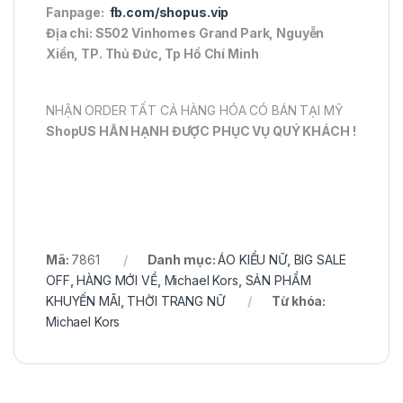
Fanpage:
fb.com/shopus.vip
Địa chỉ: S502 Vinhomes Grand Park, Nguyễn
Xiển, TP. Thủ Đức, Tp Hồ Chí Minh
NHẬN ORDER TẤT CẢ HÀNG HÓA CÓ BÁN TẠI MỸ
ShopUS HÂN HẠNH ĐƯỢC PHỤC VỤ QUÝ KHÁCH !
Mã:
7861
Danh mục:
ÁO KIỂU NỮ
,
BIG SALE
OFF
,
HÀNG MỚI VỀ
,
Michael Kors
,
SẢN PHẨM
KHUYẾN MÃI
,
THỜI TRANG NỮ
Từ khóa:
Michael Kors