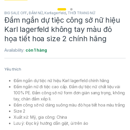
BIG SALE OFF
,
ĐẦM NỮ
,
Karllagerfeld
,
THỜI TRANG NỮ
Đầm ngắn dự tiệc công sở nữ hiệu
Karl lagerfeld không tay màu đỏ
họa tiết hoa size 2 chính hãng
Availability:
còn 1 hàng
Yêu thích
Đầm ngắn dự tiệc nữ hiệu Karl lagerfeld chính hãng
Đầm ngắn nữ đi tiệc cao cấp. Đầm dự tiệc nữ chất liệu vải
100% PE. Đầm công sở nữ form đơn giản sang trọng, không
tay, chân đầm xếp li.
Đầm công sở nữ dáng suông màu đỏ họa tiết hoa màu trắng
Size 2
Xuất xứ: Mỹ, gia công: China
Lưu ý: Đọc kỹ hướng dẫn giặt, ủi trên áo