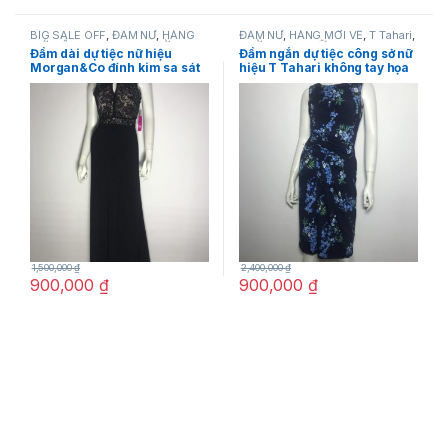
BIG SALE OFF
,
ĐẦM NỮ
,
HÀNG
ĐẦM NỮ
,
HÀNG MỚI VỀ
,
T Tahari
,
MỚI VỀ
,
Morgan&Co
,
THỜI
THỜI TRANG NỮ
Đầm dài dự tiệc nữ hiệu
Đầm ngắn dự tiệc công sở nữ
TRANG NỮ
Morgan&Co đính kim sa sát
hiệu T Tahari không tay họa
nách màu đen size 5 chính
tiết hoa màu xanh size 2,4,6
hãng
chính hãng
1,500,000
₫
2,400,000
₫
900,000
₫
900,000
₫