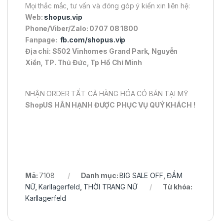
Mọi thắc mắc, tư vấn và đóng góp ý kiến xin liên hệ:
Web:
shopus.vip
Phone/Viber/Zalo: 0707 08 1800
Fanpage:
fb.com/shopus.vip
Địa chỉ: S502 Vinhomes Grand Park, Nguyễn
Xiển, TP. Thủ Đức, Tp Hồ Chí Minh
NHẬN ORDER TẤT CẢ HÀNG HÓA CÓ BÁN TẠI MỸ
ShopUS HÂN HẠNH ĐƯỢC PHỤC VỤ QUÝ KHÁCH !
Mã:
7108
Danh mục:
BIG SALE OFF
,
ĐẦM
NỮ
,
Karllagerfeld
,
THỜI TRANG NỮ
Từ khóa:
Karllagerfeld