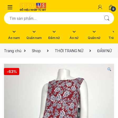
Skip to navigation
Skip to content
0
Tìm kiếm:
Áo nam
Quần nam
Đầm nữ
Áo nữ
Quần nữ
Trẻ e
Trang chủ
Shop
THỜI TRANG NỮ
ĐẦM NỮ
-
63%