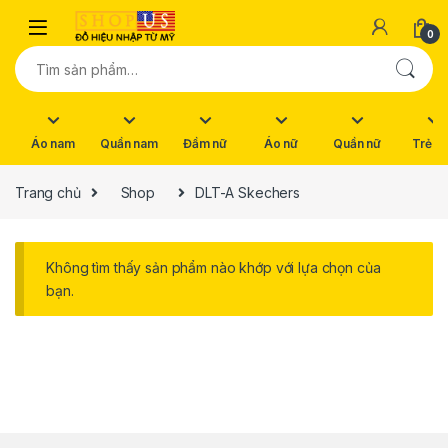
Skip to navigation
Skip to content
0
Tìm kiếm:
Áo nam
Quần nam
Đầm nữ
Áo nữ
Quần nữ
Trẻ e
Trang chủ
Shop
DLT-A Skechers
Không tìm thấy sản phẩm nào khớp với lựa chọn của
bạn.