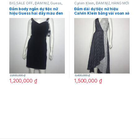
BIG SALE OFF
,
ĐẦM NỮ
,
Guess
,
Calvin Klein
,
ĐẦM NỮ
,
HÀNG MỚI
THỜI TRANG NỮ
VỀ
,
THỜI TRANG NỮ
Đầm body ngắn dự tiệc nữ
Đầm dài dự tiệc nữ hiệu
hiệu Guess hai dây màu đen
Calvin Klein bằng vải voan xẻ
size 4 chính hãng
ngực không tay chân váy
đuôi tôm size 12P chính
hãng
2,600,000
₫
3,400,000
₫
1,200,000
₫
1,500,000
₫