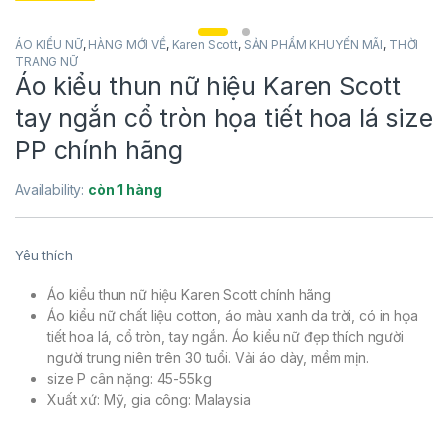
ÁO KIỂU NỮ
,
HÀNG MỚI VỀ
,
Karen Scott
,
SẢN PHẨM KHUYẾN MÃI
,
THỜI
TRANG NỮ
Áo kiểu thun nữ hiệu Karen Scott
tay ngắn cổ tròn họa tiết hoa lá size
PP chính hãng
Availability:
còn 1 hàng
Yêu thích
Áo kiểu thun nữ hiệu Karen Scott chính hãng
Áo kiểu nữ chất liệu cotton, áo màu xanh da trời, có in họa
tiết hoa lá, cổ tròn, tay ngắn. Áo kiểu nữ đẹp thích người
người trung niên trên 30 tuổi. Vải áo dày, mềm mịn.
size P cân nặng: 45-55kg
Xuất xứ: Mỹ, gia công: Malaysia