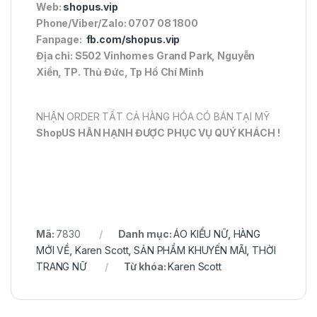
Web:
shopus.vip
Phone/Viber/Zalo: 0707 08 1800
Fanpage:
fb.com/shopus.vip
Địa chỉ: S502 Vinhomes Grand Park, Nguyễn
Xiển, TP. Thủ Đức, Tp Hồ Chí Minh
NHẬN ORDER TẤT CẢ HÀNG HÓA CÓ BÁN TẠI MỸ
ShopUS HÂN HẠNH ĐƯỢC PHỤC VỤ QUÝ KHÁCH !
Mã:
7830
Danh mục:
ÁO KIỂU NỮ
,
HÀNG
MỚI VỀ
,
Karen Scott
,
SẢN PHẨM KHUYẾN MÃI
,
THỜI
TRANG NỮ
Từ khóa:
Karen Scott