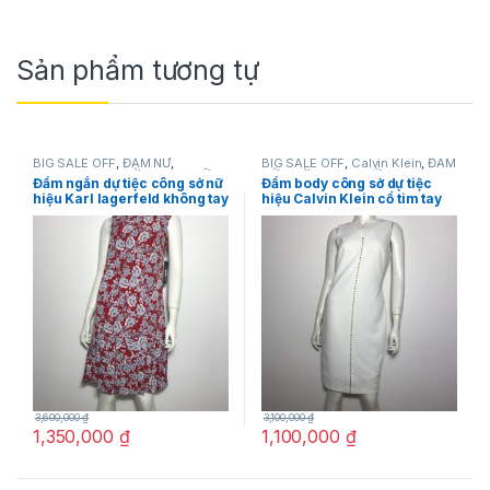
Sản phẩm tương tự
BIG SALE OFF
,
ĐẦM NỮ
,
BIG SALE OFF
,
Calvin Klein
,
ĐẦM
Karllagerfeld
,
THỜI TRANG NỮ
NỮ
,
THỜI TRANG NỮ
Đầm ngắn dự tiệc công sở nữ
Đầm body công sở dự tiệc
hiệu Karl lagerfeld không tay
hiệu Calvin Klein cổ tim tay
màu đỏ họa tiết hoa size 2
ngắn màu trắng size 2 chính
chính hãng
hãng
3,600,000
₫
3,100,000
₫
1,350,000
₫
1,100,000
₫