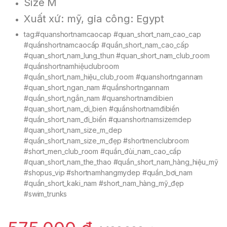
Size M
Xuất xứ: mỹ, gia công: Egypt
tag:#quanshortnamcaocap #quan_short_nam_cao_cap
#quầnshortnamcaocấp #quần_short_nam_cao_cấp
#quan_short_nam_lung_thun #quan_short_nam_club_room
#quầnshortnamhiệuclubroom
#quần_short_nam_hiệu_club_room #quanshortngannam
#quan_short_ngan_nam #quầnshortngannam
#quần_short_ngắn_nam #quanshortnamdibien
#quan_short_nam_di_bien #quầnshortnamđibiển
#quần_short_nam_đi_biển #quanshortnamsizemdep
#quan_short_nam_size_m_dep
#quần_short_nam_size_m_đẹp #shortmenclubroom
#short_men_club_room #quần_đùi_nam_cao_cấp
#quan_short_nam_the_thao #quần_short_nam_hàng_hiệu_mỹ
#shopus_vip #shortnamhangmydep #quần_bơi_nam
#quần_short_kaki_nam #short_nam_hàng_mỹ_đẹp
#swim_trunks