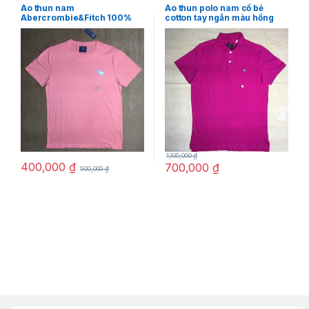
NAM
,
THỜI TRANG NAM
NAM
,
THỜI TRANG NAM
Áo thun nam
Áo thun polo nam cổ bẻ
Abercrombie&Fitch 100%
cotton tay ngắn màu hồng
cotton cổ tròn ngắn tay màu
Abercrombie&Fitch size M
cà rốt size S chính hãng
hàng mỹ chính hãng
hàng mỹ
1,100,000
₫
400,000
₫
700,000
₫
500,000
₫