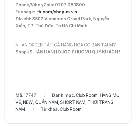
Phone/Viber/Zalo: 0707 08 1800
Fanpage:
fb.com/shopus.vip
Địa chỉ: S502 Vinhomes Grand Park, Nguyễn
Xiển, TP. Thủ Đức, Tp Hồ Chí Minh
NHẬN ORDER TẤT CẢ HÀNG HÓA CÓ BÁN TẠI MỸ
ShopUS HÂN HẠNH ĐƯỢC PHỤC VỤ QUÝ KHÁCH !
Mã:
17747
Danh mục:
Club Room
,
HÀNG MỚI
VỀ
,
NEW
,
QUẦN NAM
,
SHORT NAM
,
THỜI TRANG
NAM
Từ khóa:
Club Room