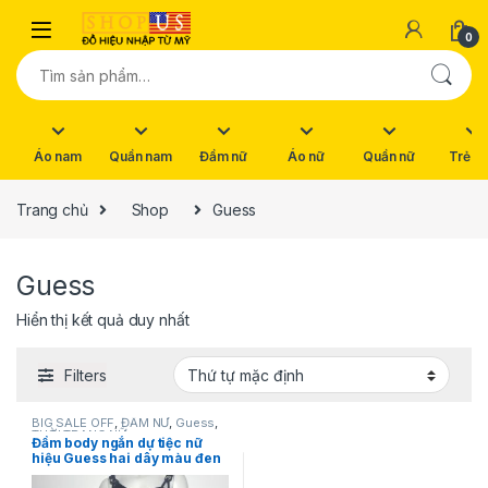
Skip to navigation
Skip to content
0
Tìm kiếm:
Áo nam
Quần nam
Đầm nữ
Áo nữ
Quần nữ
Trẻ e
Trang chủ
Shop
Guess
Guess
Hiển thị kết quả duy nhất
Filters
BIG SALE OFF
,
ĐẦM NỮ
,
Guess
,
THỜI TRANG NỮ
Đầm body ngắn dự tiệc nữ
hiệu Guess hai dây màu đen
size 4 chính hãng