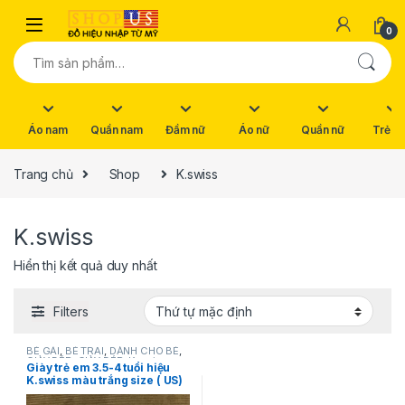
Skip to navigation
Skip to content
0
Tìm kiếm:
Áo nam
Quần nam
Đầm nữ
Áo nữ
Quần nữ
Trẻ e
Trang chủ
Shop
K.swiss
K.swiss
Hiển thị kết quả duy nhất
Filters
BÉ GÁI
,
BÉ TRAI
,
DÀNH CHO BÉ
,
GIÀY DÉP
,
GIÀY DÉP
,
K.swiss
Giày trẻ em 3.5-4 tuổi hiệu
K.swiss màu trắng size ( US)
9.5 hàng mỹ chính hãng