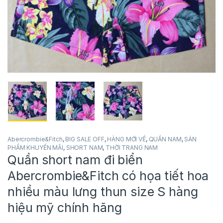
Abercrombie&Fitch
,
BIG SALE OFF
,
HÀNG MỚI VỀ
,
QUẦN NAM
,
SẢN
PHẨM KHUYẾN MÃI
,
SHORT NAM
,
THỜI TRANG NAM
Quần short nam đi biển
Abercrombie&Fitch có họa tiết hoa
nhiều màu lưng thun size S hàng
hiệu mỹ chính hãng