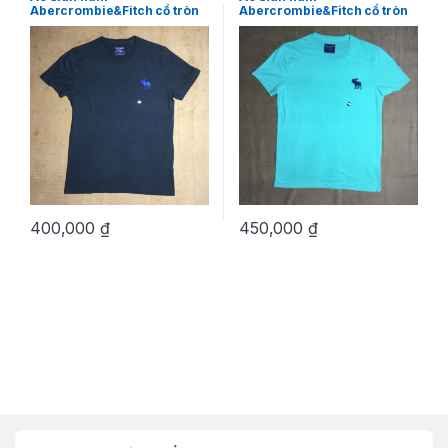
Abercrombie&Fitch cổ tròn
Abercrombie&Fitch cổ tròn
cotton ngắn tay màu đen
ngắn tay màu xanh size S
size S chính hãng hàng mỹ
hàng mỹ chính hãng
400,000
₫
450,000
₫