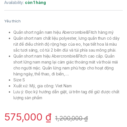
Availability:
còn 1 hàng
Yêu thích
Quần short ngắn nam hiệu Abercrombie&Fitch hàng mỹ
Quần short nam chất liệu polyester, lưng quần thun có dây
rút để điều chỉnh độ rộng hẹp của eo, họa tiết hoa lá màu
sắc tươi sáng, có túi 2 bên đùi và túi phía sau mông phải.
Quần short nam hiệu Abercrombie&Fitch cao cấp. Quần
short lửng nam mang lại cảm giác thoáng mát và thoải mái
cho người mặc. Quần lửng nam phù hợp cho hoạt động
hàng ngày, thể thao, đi biển,….
Size S
Xuất xứ: Mỹ, gia công: Viet Nam
Lưu ý: Đọc kỹ hướng dẫn giặt, ủi trên tag để giữ được chất
lượng sản phẩm
575,000
₫
1,200,000
₫