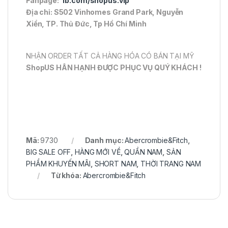
Fanpage:
fb.com/shopus.vip
Địa chỉ: S502 Vinhomes Grand Park, Nguyễn
Xiển, TP. Thủ Đức, Tp Hồ Chí Minh
NHẬN ORDER TẤT CẢ HÀNG HÓA CÓ BÁN TẠI MỸ
ShopUS HÂN HẠNH ĐƯỢC PHỤC VỤ QUÝ KHÁCH !
Mã:
9730
Danh mục:
Abercrombie&Fitch
,
BIG SALE OFF
,
HÀNG MỚI VỀ
,
QUẦN NAM
,
SẢN
PHẨM KHUYẾN MÃI
,
SHORT NAM
,
THỜI TRANG NAM
Từ khóa:
Abercrombie&Fitch