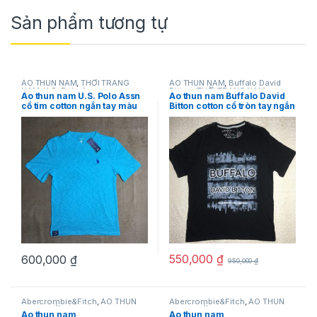
Sản phẩm tương tự
ÁO THUN NAM
,
THỜI TRANG
ÁO THUN NAM
,
Buffalo David
NAM
,
U.S. Polo Assn
Bitton
,
THỜI TRANG NAM
Áo thun nam U.S. Polo Assn
Áo thun nam Buffalo David
cổ tim cotton ngắn tay màu
Bitton cotton cổ tròn tay ngắn
xanh size L hàng mỹ chính
màu đen size S chính hãng
hãng
hàng mỹ
550,000
₫
600,000
₫
950,000
₫
Abercrombie&Fitch
,
ÁO THUN
Abercrombie&Fitch
,
ÁO THUN
NAM
,
THỜI TRANG NAM
NAM
,
THỜI TRANG NAM
Áo thun nam
Áo thun nam