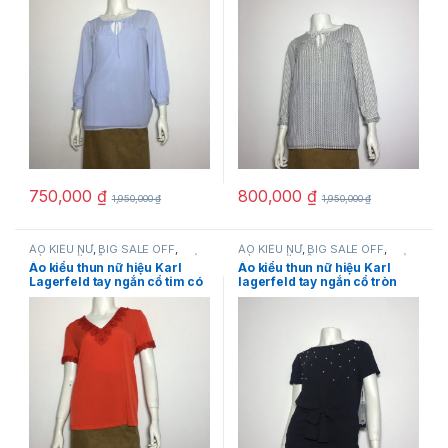
chính hãng
750,000
₫
800,000
₫
1,950,000
₫
1,950,000
₫
ÁO KIỂU NỮ
,
BIG SALE OFF
,
ÁO KIỂU NỮ
,
BIG SALE OFF
,
HÀNG MỚI VỀ
,
Karllagerfeld
,
SẢN
HÀNG MỚI VỀ
,
Karllagerfeld
,
SẢN
Áo kiểu thun nữ hiệu Karl
Áo kiểu thun nữ hiệu Karl
PHẨM KHUYẾN MÃI
,
THỜI TRANG
PHẨM KHUYẾN MÃI
,
THỜI TRANG
Lagerfeld tay ngắn cổ tim có
lagerfeld tay ngắn cổ tròn
NỮ
NỮ
thêu ren màu đỏ size XS
màu đen có đính hạt cườm
chính hãng
size XS chính hãng