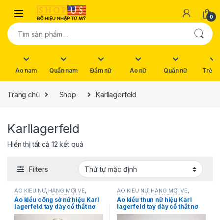
Skip to navigation
Skip to content
0
Tìm kiếm:
Áo nam
Quần nam
Đầm nữ
Áo nữ
Quần nữ
Trẻ e
Trang chủ
Shop
Karllagerfeld
Karllagerfeld
Hiển thị tất cả 12 kết quả
Filters
ÁO KIỂU NỮ
,
HÀNG MỚI VỀ
,
ÁO KIỂU NỮ
,
HÀNG MỚI VỀ
,
Karllagerfeld
,
SẢN PHẨM
Karllagerfeld
,
SẢN PHẨM
Áo kiểu công sở nữ hiệu Karl
Áo kiểu thun nữ hiệu Karl
KHUYẾN MÃI
,
THỜI TRANG NỮ
KHUYẾN MÃI
,
THỜI TRANG NỮ
lagerfeld tay dày cổ thắt nơ
lagerfeld tay dày cổ thắt nơ
màu xanh da trời size XS
màu trắng sọc đen size XS