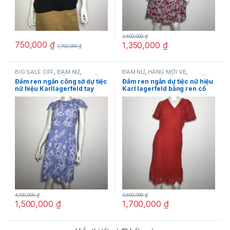
3,600,000
₫
750,000
₫
1,350,000
₫
1,700,000
₫
BIG SALE OFF
,
ĐẦM NỮ
,
ĐẦM NỮ
,
HÀNG MỚI VỀ
,
Karllagerfeld
,
THỜI TRANG NỮ
Karllagerfeld
,
THỜI TRANG NỮ
Đầm ren ngắn công sở dự tiệc
Đầm ren ngắn dự tiệc nữ hiệu
nữ hiệu Karllagerfeld tay
Karl lagerfeld bằng ren cổ
ngắn màu xanh họa tiết hoa
tim tay ngắn màu đỏ size 2
size 4 chính hãng
chính hãng
4,100,000
₫
3,600,000
₫
1,500,000
₫
1,700,000
₫