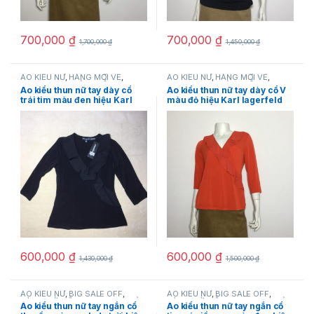
700,000
₫
700,000
₫
1,700,000
₫
1,450,000
₫
ÁO KIỂU NỮ
,
HÀNG MỚI VỀ
,
ÁO KIỂU NỮ
,
HÀNG MỚI VỀ
,
Karllagerfeld
,
SẢN PHẨM
Karllagerfeld
,
SẢN PHẨM
Áo kiểu thun nữ tay dày cổ
Áo kiểu thun nữ tay dày cổ V
KHUYẾN MÃI
,
THỜI TRANG NỮ
KHUYẾN MÃI
,
THỜI TRANG NỮ
trái tim màu đen hiệu Karl
màu đỏ hiệu Karl lagerfeld
lagerfeld size XS,S chính
size XS, S
hãng
600,000
₫
600,000
₫
1,430,000
₫
1,500,000
₫
ÁO KIỂU NỮ
,
BIG SALE OFF
,
ÁO KIỂU NỮ
,
BIG SALE OFF
,
HÀNG MỚI VỀ
,
Karllagerfeld
,
SẢN
HÀNG MỚI VỀ
,
Karllagerfeld
,
SẢN
Áo kiểu thun nữ tay ngắn cổ
Áo kiểu thun nữ tay ngắn cổ
PHẨM KHUYẾN MÃI
,
THỜI TRANG
PHẨM KHUYẾN MÃI
,
THỜI TRANG