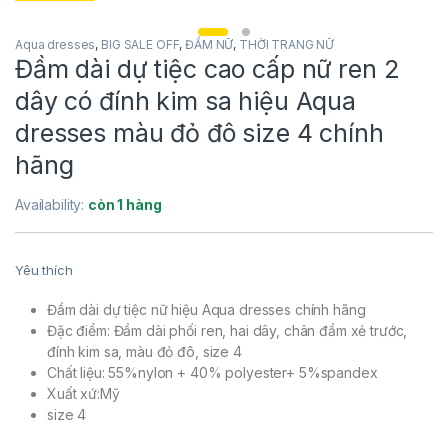
Aqua dresses
,
BIG SALE OFF
,
ĐẦM NỮ
,
THỜI TRANG NỮ
Đầm dài dự tiệc cao cấp nữ ren 2
dây có đính kim sa hiệu Aqua
dresses màu đỏ đô size 4 chính
hãng
Availability:
còn 1 hàng
Yêu thích
Đầm dài dự tiệc nữ hiệu Aqua dresses chính hãng
Đặc điểm: Đầm dài phối ren, hai dây, chân đầm xẻ trước,
đính kim sa, màu đỏ đô, size 4
Chất liệu: 55%nylon + 40% polyester+ 5%spandex
Xuất xứ:Mỹ
size 4