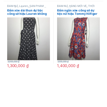
ĐẦM NỮ
,
Lauren
,
SẢN PHẨM
ĐẦM NỮ
,
HÀNG MỚI VỀ
,
THỜI
KHUYẾN MÃI
,
THỜI TRANG NỮ
TRANG NỮ
,
Tommy Hilfiger
Đầm xòe dài thun dự tiệc
Đầm ngắn xòe công sở dự
công sở hiệu Lauren không
tiệc nữ hiệu Tommy Hilfiger
tay màu xám chấm bi trắng
không tay màu cam họa tiết
thắt nơ eo size 4 chính hãng
hoa lá size 2 chính hãng
3,500,000
₫
3,100,000
₫
1,300,000
₫
1,400,000
₫