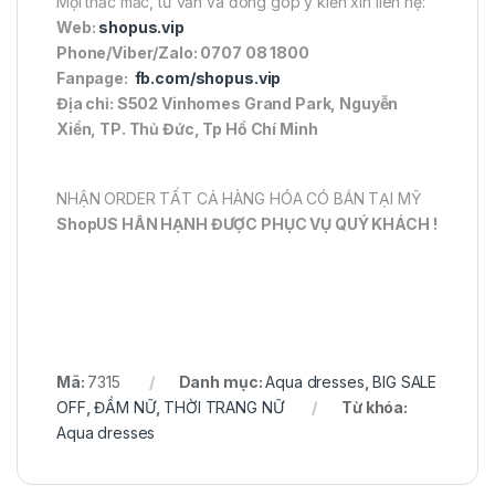
Mọi thắc mắc, tư vấn và đóng góp ý kiến xin liên hệ:
Web:
shopus.vip
Phone/Viber/Zalo: 0707 08 1800
Fanpage:
fb.com/shopus.vip
Địa chỉ: S502 Vinhomes Grand Park, Nguyễn
Xiển, TP. Thủ Đức, Tp Hồ Chí Minh
NHẬN ORDER TẤT CẢ HÀNG HÓA CÓ BÁN TẠI MỸ
ShopUS HÂN HẠNH ĐƯỢC PHỤC VỤ QUÝ KHÁCH !
Mã:
7315
Danh mục:
Aqua dresses
,
BIG SALE
OFF
,
ĐẦM NỮ
,
THỜI TRANG NỮ
Từ khóa:
Aqua dresses