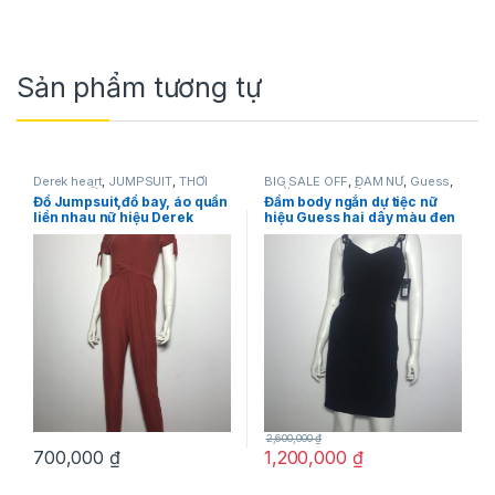
Sản phẩm tương tự
Derek heart
,
JUMPSUIT
,
THỜI
BIG SALE OFF
,
ĐẦM NỮ
,
Guess
,
TRANG NỮ
THỜI TRANG NỮ
Đồ Jumpsuit,đồ bay, áo quần
Đầm body ngắn dự tiệc nữ
liền nhau nữ hiệu Derek
hiệu Guess hai dây màu đen
heart tay ngắn có nơ màu
size 4 chính hãng
nâu đỏ size S chính hãng
2,600,000
₫
700,000
₫
1,200,000
₫