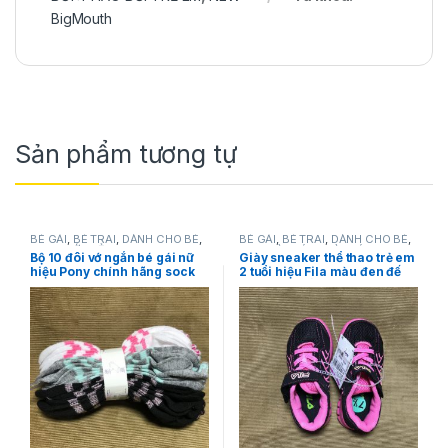
BigMouth
Sản phẩm tương tự
BÉ GÁI
,
BÉ TRAI
,
DÀNH CHO BÉ
,
BÉ GÁI
,
BÉ TRAI
,
DÀNH CHO BÉ
,
Pony
,
VỚ TRẺ EM
Fila
,
GIÀY DÉP
,
GIÀY DÉP
Bộ 10 đôi vớ ngắn bé gái nữ
Giày sneaker thể thao trẻ em
hiệu Pony chính hãng sock
2 tuổi hiệu Fila màu đen đế
size: 6-8.5
giày màu hồng size (US) 7 ½
chính hãng