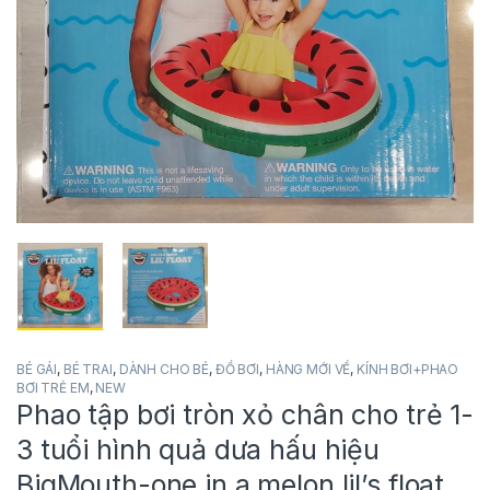
BÉ GÁI
,
BÉ TRAI
,
DÀNH CHO BÉ
,
ĐỒ BƠI
,
HÀNG MỚI VỀ
,
KÍNH BƠI+PHAO
BƠI TRẺ EM
,
NEW
Phao tập bơi tròn xỏ chân cho trẻ 1-
3 tuổi hình quả dưa hấu hiệu
BigMouth-one in a melon lil’s float