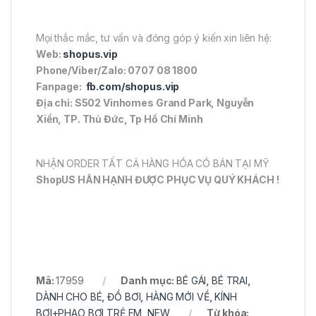
Mọi thắc mắc, tư vấn và đóng góp ý kiến xin liên hệ:
Web:
shopus.vip
Phone/Viber/Zalo: 0707 08 1800
Fanpage:
fb.com/shopus.vip
Địa chỉ: S502 Vinhomes Grand Park, Nguyễn
Xiển, TP. Thủ Đức, Tp Hồ Chí Minh
NHẬN ORDER TẤT CẢ HÀNG HÓA CÓ BÁN TẠI MỸ
ShopUS HÂN HẠNH ĐƯỢC PHỤC VỤ QUÝ KHÁCH !
Mã:
17959
Danh mục:
BÉ GÁI
,
BÉ TRAI
,
DÀNH CHO BÉ
,
ĐỒ BƠI
,
HÀNG MỚI VỀ
,
KÍNH
BƠI+PHAO BƠI TRẺ EM
,
NEW
Từ khóa: