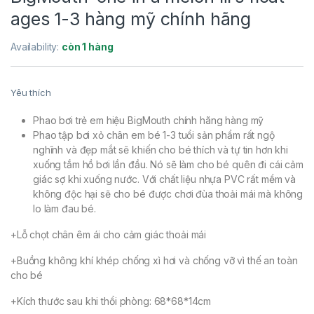
ages 1-3 hàng mỹ chính hãng
Availability:
còn 1 hàng
Yêu thích
Phao bơi trẻ em hiệu BigMouth chính hãng hàng mỹ
Phao tập bơi xỏ chân em bé 1-3 tuổi sản phẩm rất ngộ
nghĩnh và đẹp mắt sẽ khiến cho bé thích và tự tin hơn khi
xuống tắm hồ bơi lần đầu. Nó sẽ làm cho bé quên đi cái cảm
giác sợ khi xuống nước. Với chất liệu nhựa PVC rất mềm và
không độc hại sẽ cho bé được chơi đùa thoải mái mà không
lo làm đau bé.
+Lỗ chọt chân êm ái cho cảm giác thoải mái
+Buồng không khí khép chống xì hơi và chống vỡ vì thế an toàn
cho bé
+Kích thước sau khi thổi phòng: 68*68*14cm