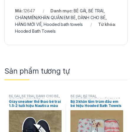
Mã:
12647
Danh mục:
BÉ GÁI
,
BÉ TRAI
,
CHĂN/MỀN/KHĂN QUẤN EM BÉ
,
DÀNH CHO BÉ
,
HÀNG MỚI VỀ
,
Hooded bath towels
Từ khóa:
Hooded Bath Towels
Sản phẩm tương tự
BÉ GÁI
,
BÉ TRAI
,
DÀNH CHO BÉ
,
BÉ GÁI
,
BÉ TRAI
,
GIÀY DÉP
,
GIÀY DÉP
,
Nautica
CHĂN/MỀN/KHĂN QUẤN EM BÉ
,
Giày sneaker thể thao bé trai
Bộ 3 khăn tắm trùm đầu em
DÀNH CHO BÉ
,
HÀNG MỚI VỀ
,
1.5-2 tuổi hiệu Nautica màu
bé hiệu Hooded Bath Towels
Hooded bath towels
xanh đen size (US) 7 chính
chính hãng
hãng