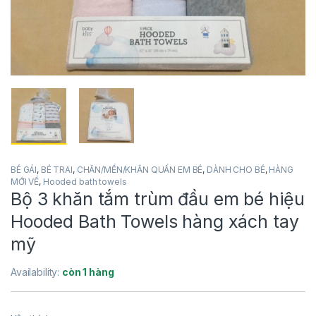
BÉ GÁI
,
BÉ TRAI
,
CHĂN/MỀN/KHĂN QUẤN EM BÉ
,
DÀNH CHO BÉ
,
HÀNG
MỚI VỀ
,
Hooded bath towels
Bộ 3 khăn tắm trùm đầu em bé hiệu
Hooded Bath Towels hàng xách tay
mỹ
Availability:
còn 1 hàng