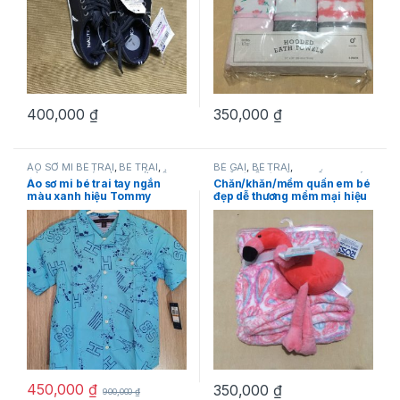
400,000
₫
350,000
₫
ÁO SƠ MI BÉ TRAI
,
BÉ TRAI
,
BÉ GÁI
,
BÉ TRAI
,
DÀNH CHO BÉ
,
HÀNG MỚI VỀ
,
CHĂN/MỀN/KHĂN QUẤN EM BÉ
,
Áo sơ mi bé trai tay ngắn
Chăn/khăn/mềm quấn em bé
Tommy Hilfiger
DÀNH CHO BÉ
,
HÀNG MỚI VỀ
,
màu xanh hiệu Tommy
đẹp dễ thương mềm mại hiệu
Hudson baby
,
SẢN PHẨM
KHUYẾN MÃI
Hilfiger size 8,12,16 hàng
Hudson baby chính hãng
xách tay mỹ
hàng xách tay mỹ
450,000
₫
350,000
₫
900,000
₫