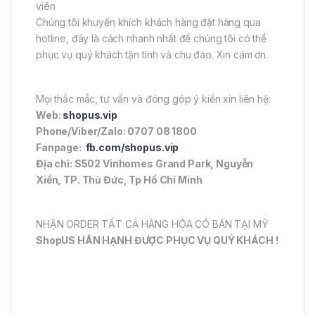
viên
Chúng tôi khuyến khích khách hàng đặt hàng qua
hotline, đây là cách nhanh nhất để chúng tôi có thể
phục vụ quý khách tận tình và chu đáo. Xin cám ơn.
Mọi thắc mắc, tư vấn và đóng góp ý kiến xin liên hệ:
Web:
shopus.vip
Phone/Viber/Zalo: 0707 08 1800
Fanpage:
fb.com/shopus.vip
Địa chỉ: S502 Vinhomes Grand Park, Nguyễn
Xiển, TP. Thủ Đức, Tp Hồ Chí Minh
NHẬN ORDER TẤT CẢ HÀNG HÓA CÓ BÁN TẠI MỸ
ShopUS HÂN HẠNH ĐƯỢC PHỤC VỤ QUÝ KHÁCH !