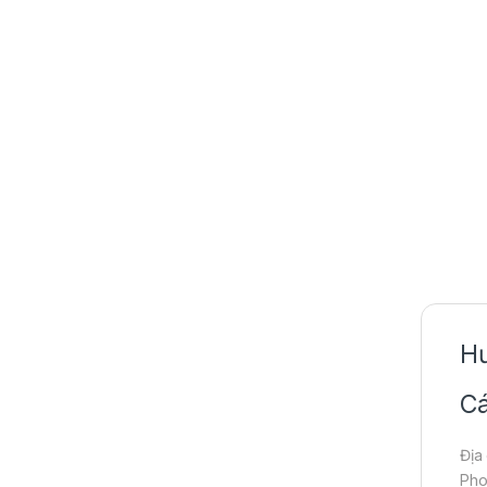
Hư
Cá
Địa
Pho