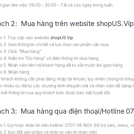
i gian làm việc: 08:00 – 20:00 – Tất cả các ngày trong tuần.
ch 2: Mua hàng trên website
shopUS.Vip
c 1: Truy cập vào website
shopUS.Vip
c 2: Xem thông tin chi tiết và lựa chọn sản phẩm cần mua
c 3: Click “Mua hàng”
c 4: Kiểm tra “Giỏ hàng” và điền thông tin mua hàng
c 5: Nhân viên liên hệ khách hàng để tư vấn trước khi giao hàng
c 6: Nhận hàng
 khách không cần phải đăng nhập tài khoản, tuy nhiên chúng tôi khuy
c nhiều ưu đãi từ các chương trình khuyến mãi và nhân viên dễ dàng tư
 kết thông tin của quý khách luôn được bảo mật tuyệt đối.
ch 3: Mua hàng qua điện thoại/Hotline 0
c 1: Gọi hoặc nhắn tin đến hotline: 0707 08 1800 (hỗ trợ zalo, imess, v
c 2: Đọc Mã sản phẩm và nhận tư vấn từ nhân viên