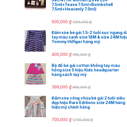
7.5ml+Tease 7.5ml+Bombshell
7.5ml+Heavenly 7.5ml)
900,000
₫
1,100,000
₫
Đầm xòe bé gái 1.5-2 tuổi sọc ngang d
tay màu xanh size 18M & size 24M hiệ
Tommy Hilfiger hàng mỹ
400,000
₫
950,000
₫
Bộ đồ bé gái cotton không tay màu
hồng size 5 hiệu Kids headquarter
hàng xách tay mỹ
399,000
₫
850,000
₫
Đầm xòe công chúa bé gái 2 tuổi siêu
đẹp hiệu Rare Editions size 24M hàng
hiệu mỹ chính hãng
700,000
₫
1,700,000
₫