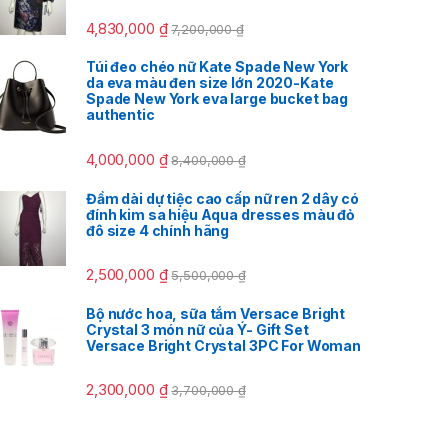
4,830,000
₫
7,200,000
₫
Túi đeo chéo nữ Kate Spade New York
da eva màu đen size lớn 2020-Kate
Spade New York eva large bucket bag
authentic
4,000,000
₫
8,400,000
₫
Đầm dài dự tiệc cao cấp nữ ren 2 dây có
đính kim sa hiệu Aqua dresses màu đỏ
đô size 4 chính hãng
2,500,000
₫
5,500,000
₫
Bộ nước hoa, sữa tắm Versace Bright
Crystal 3 món nữ của Ý- Gift Set
Versace Bright Crystal 3PC For Woman
2,300,000
₫
3,700,000
₫