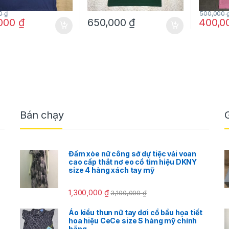
00
₫
500,000
,000
₫
650,000
₫
400,0
Bán chạy
Đầm xòe nữ công sở dự tiệc vải voan
cao cấp thắt nơ eo cổ tim hiệu DKNY
size 4 hàng xách tay mỹ
1,300,000
₫
3,100,000
₫
Áo kiểu thun nữ tay dơi cổ bầu họa tiết
hoa hiệu CeCe size S hàng mỹ chính
hãng