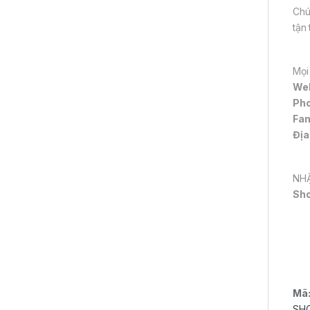
Chú
tận
Mọi
We
Pho
Fa
Địa
NHẬ
Sh
Mã
SH