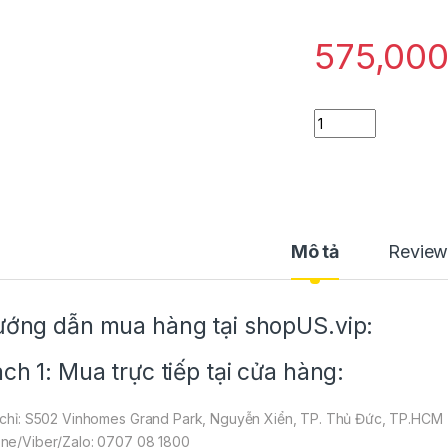
575,00
Quần short thun đi
Mô tả
Review
ớng dẫn mua hàng tại shopUS.vip:
ch 1: Mua trực tiếp tại cửa hàng:
 chỉ: S502 Vinhomes Grand Park, Nguyễn Xiển, TP. Thủ Đức, TP.HCM
ne/Viber/Zalo: 0707 08 1800