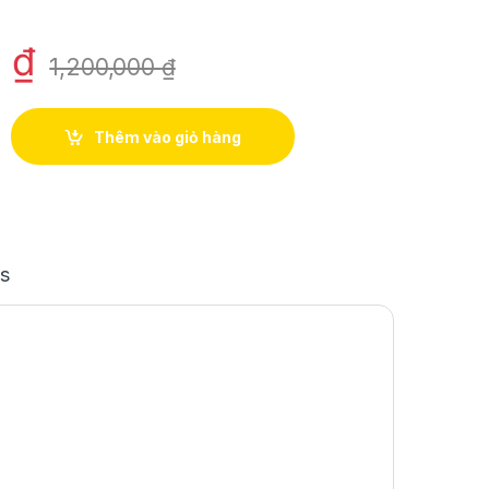
0
₫
1,200,000
₫
 biển nam sọc ngang 2 màu đen xanh Abercrombie&Fitch strecth
Thêm vào giỏ hàng
s