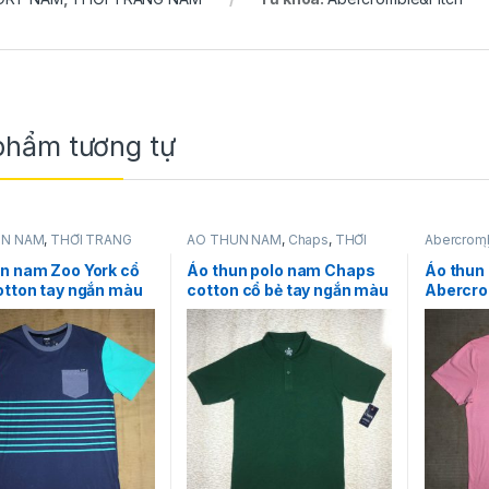
phẩm tương tự
UN NAM
,
THỜI TRANG
ÁO THUN NAM
,
Chaps
,
THỜI
Abercromb
oo York
TRANG NAM
NAM
,
THỜ
n nam Zoo York cổ
Áo thun polo nam Chaps
Áo thun
otton tay ngắn màu
cotton cổ bẻ tay ngắn màu
Abercro
ó sọc ngang size L
xanh nước biển size L
cotton c
 hãng hàng mỹ
màu cà r
hãng hà