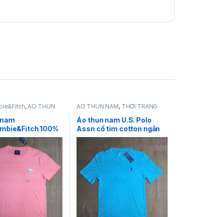
ie&Fitch
,
ÁO THUN
ÁO THUN NAM
,
THỜI TRANG
I TRANG NAM
NAM
,
U.S. Polo Assn
 nam
Áo thun nam U.S. Polo
mbie&Fitch 100%
Assn cổ tim cotton ngắn
ổ tròn ngắn tay
tay màu xanh size L hàng
ốt size S chính
mỹ chính hãng
ng mỹ