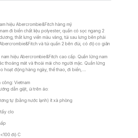
nam hiệu Abercrombie&Fitch hàng mỹ
nam đi biển chất liệu polyester, quần có sọc ngang 2
ơng, thắt lưng viền màu vàng, túi sau lưng bên phải
Abercrombie&Fitch và túi quần 2 bên đùi, có độ co giãn
n nam hiệu Abercrombie&Fitch cao cấp. Quần lửng nam
ác thoáng mát và thoải mái cho người mặc. Quần lửng
 hoạt động hàng ngày, thể thao, đi biển,….
a công: Vietnam
ớng dẫn giặt, ủi trên áo:
ương tự (bằng nước lạnh) ít xà phòng
tẩy clo
hấp
p <100 độ C