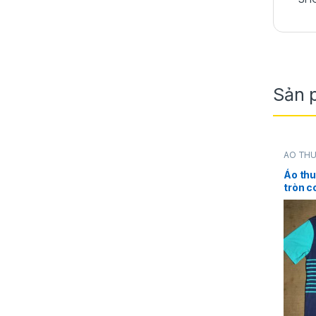
Sản 
ÁO TH
NAM
,
Z
Áo thu
tròn c
xanh c
chính