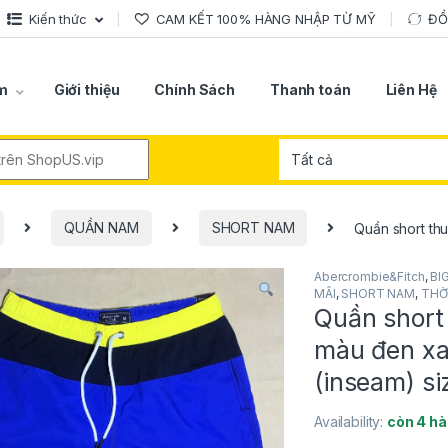
Kiến thức
CAM KẾT 100% HÀNG NHẬP TỪ MỸ
ĐỔ
m
Giới thiệu
Chính Sách
Thanh toán
Liên Hệ
r:
QUẦN NAM
SHORT NAM
Quần short th
Abercrombie&Fitch
,
BI
MÃI
,
SHORT NAM
,
THỜ
Quần short
màu đen xa
(inseam) s
Availability:
còn 4 h