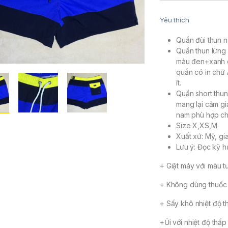
Yêu thích
Quần đùi thun 
Quần thun lửng 
màu đen+xanh dư
quần có in chữ 
ít.
Quần short thu
mang lại cảm gi
nam phù hợp cho
Size X,XS,M
Xuất xứ: Mỹ, gi
Lưu ý: Đọc kỹ hư
+ Giặt máy với màu t
+ Không dùng thuốc 
+ Sấy khô nhiệt độ t
+Ủi với nhiệt độ thấ