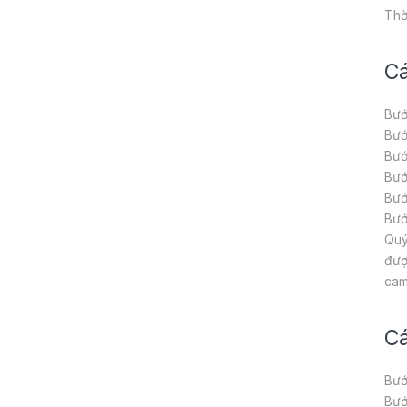
Thờ
Cá
Bướ
Bướ
Bướ
Bướ
Bướ
Bướ
Quý
đượ
cam
Cá
Bướ
Bướ