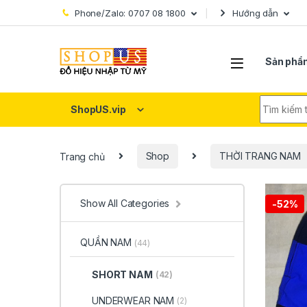
Skip to navigation
Skip to content
Phone/Zalo: 0707 08 1800
Hướng dẫn
Sản phẩ
Search fo
ShopUS.vip
Trang chủ
Shop
THỜI TRANG NAM
Show All Categories
-
52%
QUẦN NAM
(44)
SHORT NAM
(42)
UNDERWEAR NAM
(2)