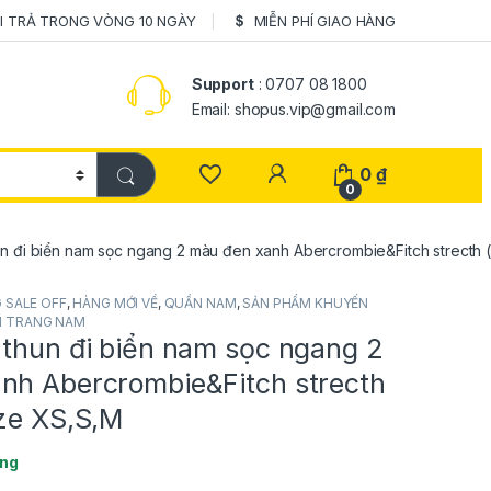
I TRẢ TRONG VÒNG 10 NGÀY
MIỄN PHÍ GIAO HÀNG
Support
: 0707 08 1800
Email: shopus.vip@gmail.com
0
₫
0
un đi biển nam sọc ngang 2 màu đen xanh Abercrombie&Fitch strecth 
G SALE OFF
,
HÀNG MỚI VỀ
,
QUẦN NAM
,
SẢN PHẨM KHUYẾN
I TRANG NAM
 thun đi biển nam sọc ngang 2
nh Abercrombie&Fitch strecth
ize XS,S,M
àng