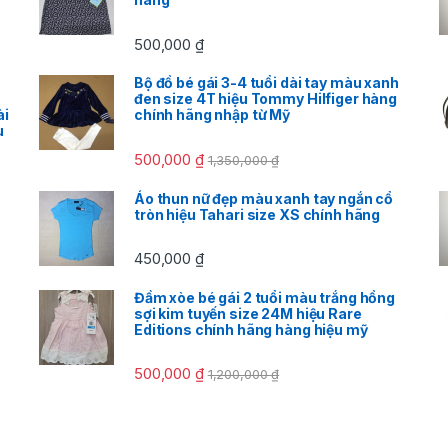
500,000
₫
Bộ đồ bé gái 3-4 tuổi dài tay màu xanh
đen size 4T hiệu Tommy Hilfiger hàng
ài
chính hãng nhập từ Mỹ
u
500,000
₫
1,350,000
₫
Áo thun nữ đẹp màu xanh tay ngắn cổ
tròn hiệu Tahari size XS chính hãng
450,000
₫
Đầm xòe bé gái 2 tuổi màu trắng hồng
sợi kim tuyến size 24M hiệu Rare
Editions chính hãng hàng hiệu mỹ
500,000
₫
1,200,000
₫