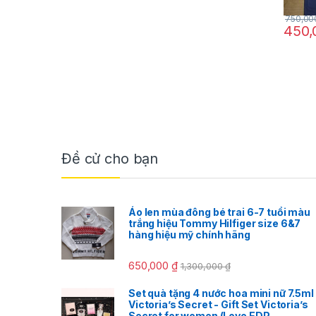
750,0
450
Đề cử cho bạn
Áo len mùa đông bé trai 6-7 tuổi màu
trắng hiệu Tommy Hilfiger size 6&7
hàng hiệu mỹ chính hãng
650,000
₫
1,300,000
₫
Set quà tặng 4 nước hoa mini nữ 7.5ml
Victoria’s Secret - Gift Set Victoria’s
Secret for women (Love EDP