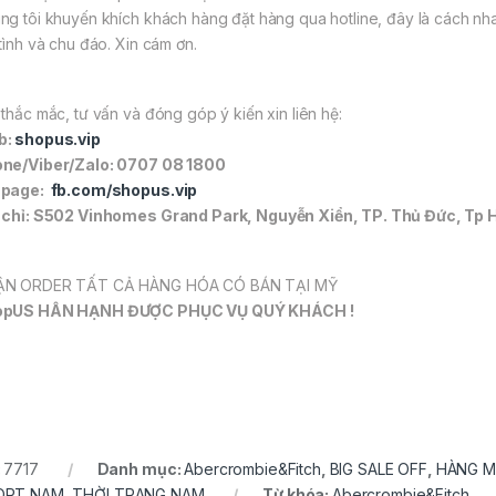
ng tôi khuyến khích khách hàng đặt hàng qua hotline, đây là cách nh
 tình và chu đáo. Xin cám ơn.
 thắc mắc, tư vấn và đóng góp ý kiến xin liên hệ:
b:
shopus.vip
ne/Viber/Zalo: 0707 08 1800
npage:
fb.com/shopus.vip
 chỉ: S502 Vinhomes Grand Park, Nguyễn Xiển, TP. Thủ Đức, Tp 
N ORDER TẤT CẢ HÀNG HÓA CÓ BÁN TẠI MỸ
opUS HÂN HẠNH ĐƯỢC PHỤC VỤ QUÝ KHÁCH !
:
7717
Danh mục:
Abercrombie&Fitch
,
BIG SALE OFF
,
HÀNG M
ORT NAM
,
THỜI TRANG NAM
Từ khóa:
Abercrombie&Fitch