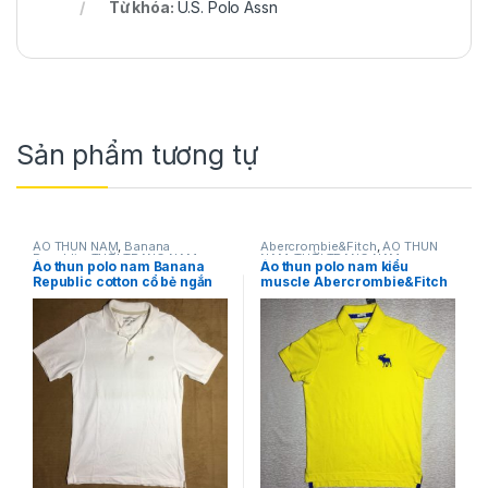
Từ khóa:
U.S. Polo Assn
Sản phẩm tương tự
ÁO THUN NAM
,
Banana
Abercrombie&Fitch
,
ÁO THUN
Republic
,
THỜI TRANG NAM
NAM
,
THỜI TRANG NAM
Áo thun polo nam Banana
Áo thun polo nam kiểu
Republic cotton cổ bẻ ngắn
muscle Abercrombie&Fitch
tay màu trắng size S hàng
cổ bẻ cotton ngắn tay màu
mỹ chính hãng
vàng size M chính hãng
hàng mỹ