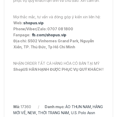
phục vụ quý khách tận tình và chu đáo. Xin cám ơn.
Mọi thắc mắc, tư vấn và đóng góp ý kiến xin liên hệ:
Web:
shopus.vip
Phone/Viber/Zalo: 0707 08 1800
Fanpage:
fb.com/shopus.vip
Địa chỉ: S502 Vinhomes Grand Park, Nguyễn
Xiển, TP. Thủ Đức, Tp Hồ Chí Minh
NHẬN ORDER TẤT CẢ HÀNG HÓA CÓ BÁN TẠI MỸ
ShopUS HÂN HẠNH ĐƯỢC PHỤC VỤ QUÝ KHÁCH !
Mã:
17360
Danh mục:
ÁO THUN NAM
,
HÀNG
MỚI VỀ
,
NEW
,
THỜI TRANG NAM
,
U.S. Polo Assn