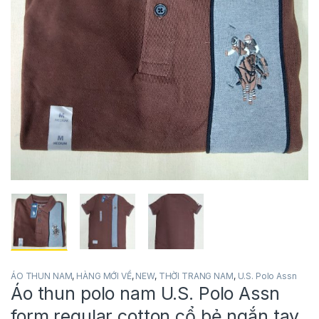
ÁO THUN NAM
,
HÀNG MỚI VỀ
,
NEW
,
THỜI TRANG NAM
,
U.S. Polo Assn
Áo thun polo nam U.S. Polo Assn
form regular cotton cổ bẻ ngắn tay