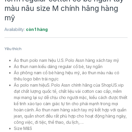
màu nâu size M chính hãng hàng
mỹ
Availability:
còn 1 hàng
Yêu thích
Áo thun polo nam hiệu U.S. Polo Assn hàng xách tay mỹ
Áo thun nam kiểu dáng regular cổ bẻ, tay ngắn
Áo phông nam cổ bẻ hàng hiệu mỹ, áo thun màu nâu có
thêu logo bên trái ngực
Áo polo nam hiệuS. Polo Assn chính hãng của ShopUS.vip
đạt chất lượng quốc tế, chất liệu vải cotton cao cấp, mềm
mại mang lại sự dễ chịu cho người mặc, kiểu cách được thiết
kế tinh xảo tạo cảm giác tự tin cho phái mạnh trong mọi
hoàn cảnh. Áo thun nam hàng xách tay mỹ kết hợp với quần
jean, quần short đều rất phù hợp cho hoạt động hàng ngày,
công việc, đi tiệc, thể thao, du lịch,….
Size M&S