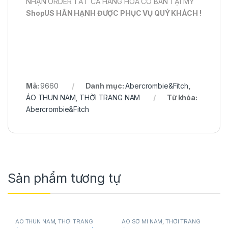
NHẬN ORDER TẤT CẢ HÀNG HÓA CÓ BÁN TẠI MỸ
ShopUS HÂN HẠNH ĐƯỢC PHỤC VỤ QUÝ KHÁCH !
Mã:
9660
Danh mục:
Abercrombie&Fitch
,
ÁO THUN NAM
,
THỜI TRANG NAM
Từ khóa:
Abercrombie&Fitch
Sản phẩm tương tự
ÁO THUN NAM
,
THỜI TRANG
ÁO SƠ MI NAM
,
THỜI TRANG
NAM
,
Zoo York
NAM
,
Tommy Hilfiger