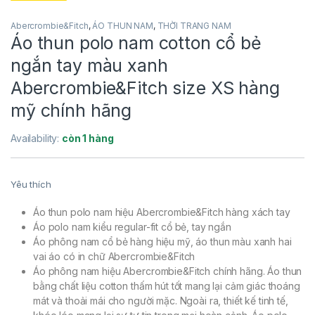
Abercrombie&Fitch
,
ÁO THUN NAM
,
THỜI TRANG NAM
Áo thun polo nam cotton cổ bẻ
ngắn tay màu xanh
Abercrombie&Fitch size XS hàng
mỹ chính hãng
Availability:
còn 1 hàng
Yêu thích
Áo thun polo nam hiệu Abercrombie&Fitch hàng xách tay
Áo polo nam kiểu regular-fit cổ bẻ, tay ngắn
Áo phông nam cổ bẻ hàng hiệu mỹ, áo thun màu xanh hai
vai áo có in chữ Abercrombie&Fitch
Áo phông nam hiệu Abercrombie&Fitch chính hãng. Áo thun
bằng chất liệu cotton thấm hút tốt mang lại cảm giác thoáng
mát và thoải mái cho người mặc. Ngoài ra, thiết kế tinh tế,