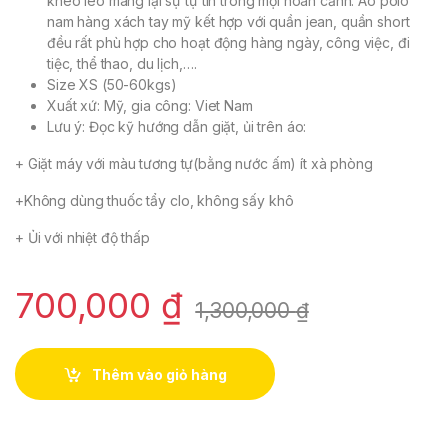
khéo léo mang lại sự tự tin trong mọi hoàn cảnh. Áo polo
nam hàng xách tay mỹ kết hợp với quần jean, quần short
đều rất phù hợp cho hoạt động hàng ngày, công việc, đi
tiệc, thể thao, du lịch,….
Size XS (50-60kgs)
Xuất xứ: Mỹ, gia công: Viet Nam
Lưu ý: Đọc kỹ hướng dẫn giặt, ủi trên áo:
+ Giặt máy với màu tương tự(bằng nước ấm) ít xà phòng
+Không dùng thuốc tẩy clo, không sấy khô
+ Ủi với nhiệt độ thấp
700,000
₫
1,300,000
₫
Thêm vào giỏ hàng