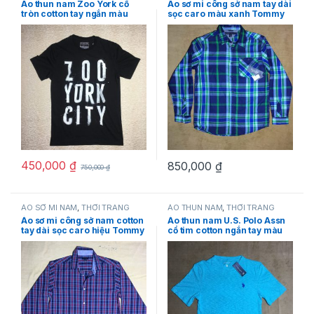
Áo thun nam Zoo York cổ
Áo sơ mi công sở nam tay dài
tròn cotton tay ngắn màu
sọc caro màu xanh Tommy
đen size S chính hãng hàng
Hilfiger size L
mỹ
450,000
₫
850,000
₫
750,000
₫
ÁO SƠ MI NAM
,
THỜI TRANG
ÁO THUN NAM
,
THỜI TRANG
NAM
,
Tommy Hilfiger
NAM
,
U.S. Polo Assn
Áo sơ mi công sở nam cotton
Áo thun nam U.S. Polo Assn
tay dài sọc caro hiệu Tommy
cổ tim cotton ngắn tay màu
Hilfiger size 18
xanh size L hàng mỹ chính
hãng