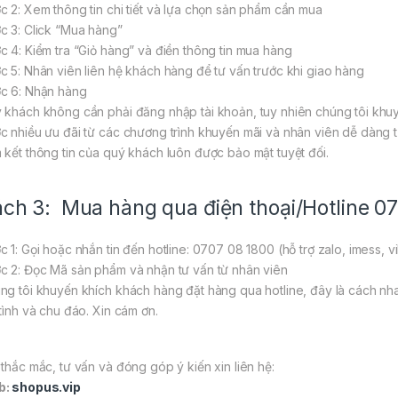
c 2: Xem thông tin chi tiết và lựa chọn sản phẩm cần mua
c 3: Click “Mua hàng”
c 4: Kiểm tra “Giỏ hàng” và điền thông tin mua hàng
c 5: Nhân viên liên hệ khách hàng để tư vấn trước khi giao hàng
c 6: Nhận hàng
 khách không cần phải đăng nhập tài khoản, tuy nhiên chúng tôi khuy
c nhiều ưu đãi từ các chương trình khuyến mãi và nhân viên dễ dàng tư
 kết thông tin của quý khách luôn được bảo mật tuyệt đối.
ch 3: Mua hàng qua điện thoại/Hotline 0
c 1: Gọi hoặc nhắn tin đến hotline: 0707 08 1800 (hỗ trợ zalo, imess, v
c 2: Đọc Mã sản phẩm và nhận tư vấn từ nhân viên
ng tôi khuyến khích khách hàng đặt hàng qua hotline, đây là cách nh
 tình và chu đáo. Xin cám ơn.
 thắc mắc, tư vấn và đóng góp ý kiến xin liên hệ:
b:
shopus.vip