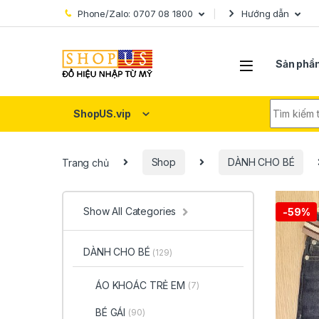
Skip to navigation
Skip to content
Phone/Zalo: 0707 08 1800
Hướng dẫn
Sản phẩ
Search fo
ShopUS.vip
Trang chủ
Shop
DÀNH CHO BÉ
Show All Categories
-
59%
DÀNH CHO BÉ
(129)
ÁO KHOÁC TRẺ EM
(7)
BÉ GÁI
(90)