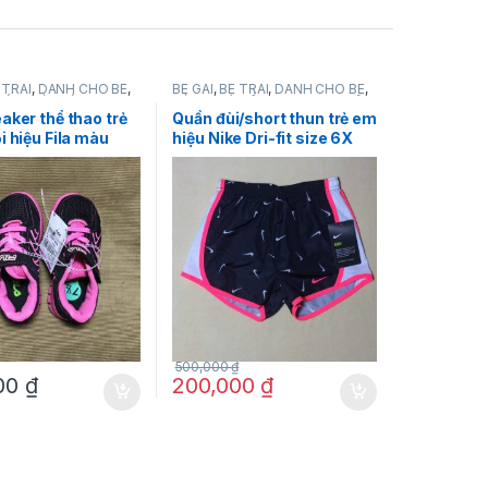
 TRAI
,
DÀNH CHO BÉ
,
BÉ GÁI
,
BÉ TRAI
,
DÀNH CHO BÉ
,
DÉP
,
GIÀY DÉP
HÀNG MỚI VỀ
,
Nike Dri fit
,
QUẦN
CÁC LOẠI
,
QUẦN CÁC LOẠI
aker thể thao trẻ
Quần đùi/short thun trẻ em
i hiệu Fila màu
hiệu Nike Dri-fit size 6X
iày màu hồng size
chính hãng hàng mỹ
 chính hãng
500,000
₫
00
₫
200,000
₫