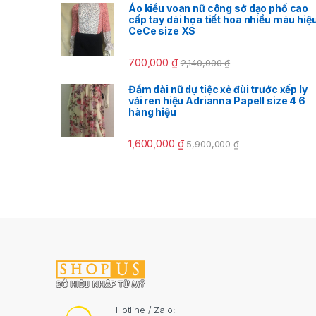
Áo kiểu voan nữ công sở dạo phố cao
cấp tay dài họa tiết hoa nhiều màu hiệ
CeCe size XS
700,000
₫
2,140,000
₫
Đầm dài nữ dự tiệc xẻ đùi trước xếp ly
vải ren hiệu Adrianna Papell size 4 6
hàng hiệu
1,600,000
₫
5,900,000
₫
Hotline / Zalo: