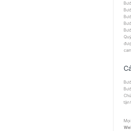
Bướ
Bướ
Bướ
Bướ
Bướ
Quý
đượ
cam
Cá
Bướ
Bướ
Chú
tận
Mọi
We