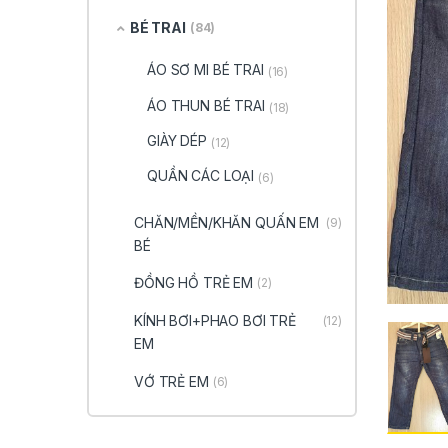
BÉ TRAI
(84)
ÁO SƠ MI BÉ TRAI
(16)
ÁO THUN BÉ TRAI
(18)
GIÀY DÉP
(12)
QUẦN CÁC LOẠI
(6)
CHĂN/MỀN/KHĂN QUẤN EM
(9)
BÉ
ĐỒNG HỒ TRẺ EM
(2)
KÍNH BƠI+PHAO BƠI TRẺ
(12)
EM
VỚ TRẺ EM
(6)