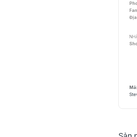
Pho
Fa
Địa
NHẬ
Sh
Mã
Ste
Sản 