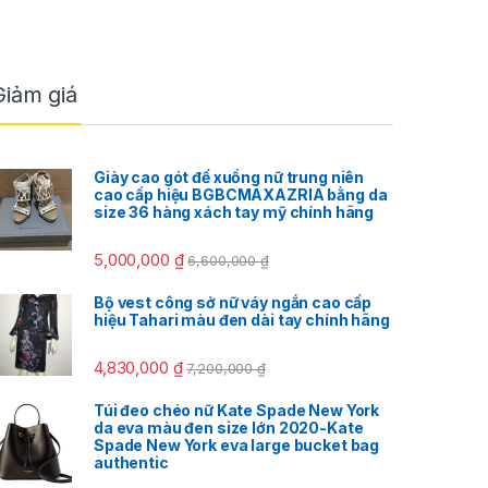
Giảm giá
Giày cao gót đế xuồng nữ trung niên
cao cấp hiệu BGBCMAXAZRIA bằng da
size 36 hàng xách tay mỹ chính hãng
5,000,000
₫
6,600,000
₫
Bộ vest công sở nữ váy ngắn cao cấp
hiệu Tahari màu đen dài tay chính hãng
4,830,000
₫
7,200,000
₫
Túi đeo chéo nữ Kate Spade New York
da eva màu đen size lớn 2020-Kate
Spade New York eva large bucket bag
authentic