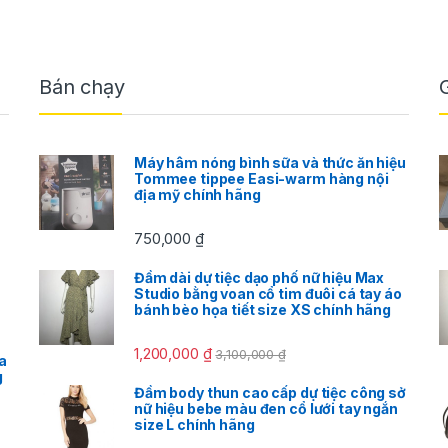
Bán chạy
Máy hâm nóng bình sữa và thức ăn hiệu
Tommee tippee Easi-warm hàng nội
địa mỹ chính hãng
750,000
₫
Đầm dài dự tiệc dạo phố nữ hiệu Max
Studio bằng voan cổ tim đuôi cá tay áo
bánh bèo họa tiết size XS chính hãng
1,200,000
₫
3,100,000
₫
a
g
Đầm body thun cao cấp dự tiệc công sở
nữ hiệu bebe màu đen cổ lưới tay ngắn
size L chính hãng