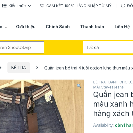
Kiến thức
CAM KẾT 100% HÀNG NHẬP TỪ MỸ
ĐỔ
m
Giới thiệu
Chính Sách
Thanh toán
Liên Hệ
r:
BÉ TRAI
Quần jean bé trai 4 tuổi cotton lưng thun màu
BÉ TRAI
,
DÀNH CHO BÉ
MÃI
,
Steves jeans
Quần jean b
màu xanh h
hàng xách 
Availability:
còn 1 hà