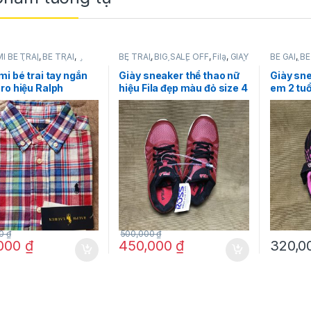
I BÉ TRAI
,
BÉ TRAI
,
BÉ TRAI
,
BIG SALE OFF
,
Fila
,
GIÀY
BÉ GÁI
,
BÉ
HO BÉ
,
HÀNG MỚI VỀ
,
DÉP
,
GIÀY DÉP NỮ
,
PHỤ KIỆN NỮ
,
Fila
,
GIÀY 
auren
THỜI TRANG NỮ
mi bé trai tay ngắn
Giày sneaker thể thao nữ
Giày sne
ro hiệu Ralph
hiệu Fila đẹp màu đỏ size 4
em 2 tuổ
 size 3/3T chính
chính hãng
đen đế g
hàng mỹ
(US) 7 ½
00
₫
500,000
₫
,000
₫
450,000
₫
320,0