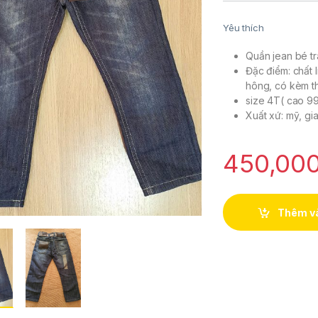
Yêu thích
Quần jean bé tr
Đặc điểm: chất l
hông, có kèm th
size 4T( cao 9
Xuất xứ: mỹ, gi
450,00
Thêm và