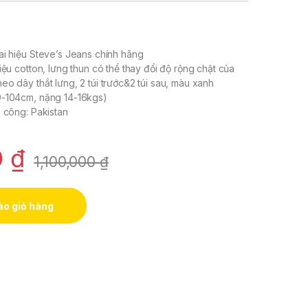
ai hiệu Steve’s Jeans chính hãng
iệu cotton, lưng thun có thể thay đổi độ rộng chật của
eo dây thắt lưng, 2 túi trước&2 túi sau, màu xanh
9-104cm, nặng 14-16kgs)
a công: Pakistan
0
₫
1,100,000
₫
o giỏ hàng