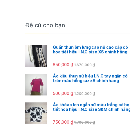
Đề cử cho bạn
Quần thun ôm lưng cao nữ cao cấp có
họa tiết hiệu I.N.C size XS chính hãng
850,000
₫
1,670,000
₫
Áo kiểu thun nữ hiệu I.N.C tay ngắn cổ
tròn màu hồng size S chính hãng
500,000
₫
1,200,000
₫
Áo khóac len ngắn nữ màu trắng có họ
tiết hoa hiệu I.N.C size S&M chính hãn
750,000
₫
1,700,000
₫