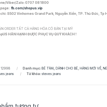
ne/Viber/Zalo: 0707 08 1800
npage:
fb.com/shopus.vip
 chỉ: S502 Vinhomes Grand Park, Nguyễn Xiển, TP. Thủ Đức, Tp 
N ORDER TẤT CẢ HÀNG HÓA CÓ BÁN TẠI MỸ
opUS HÂN HẠNH ĐƯỢC PHỤC VỤ QUÝ KHÁCH !
:
12998
Danh mục:
BÉ TRAI
,
DÀNH CHO BÉ
,
HÀNG MỚI VỀ
,
N
ves jeans
Từ khóa:
steves jeans
phẩm tương tự