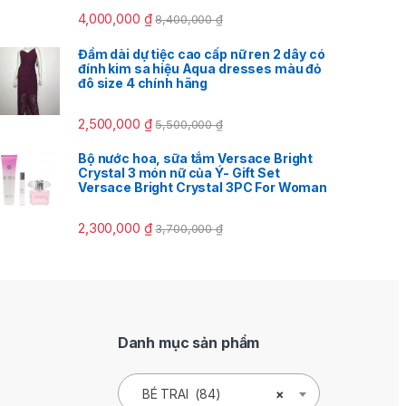
4,000,000
₫
8,400,000
₫
Đầm dài dự tiệc cao cấp nữ ren 2 dây có
đính kim sa hiệu Aqua dresses màu đỏ
đô size 4 chính hãng
2,500,000
₫
5,500,000
₫
Bộ nước hoa, sữa tắm Versace Bright
Crystal 3 món nữ của Ý- Gift Set
Versace Bright Crystal 3PC For Woman
2,300,000
₫
3,700,000
₫
Danh mục sản phẩm
BÉ TRAI (84)
×