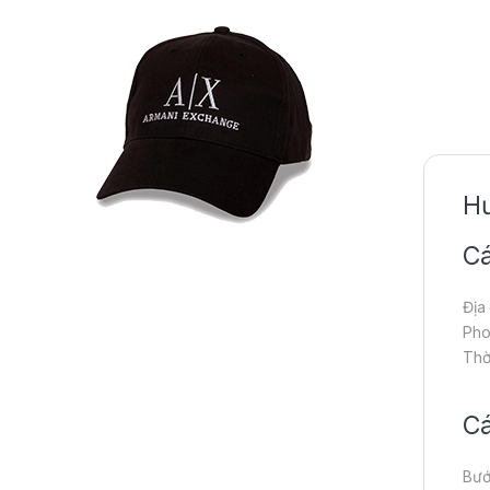
Hư
Cá
Địa
Pho
Thờ
Cá
Bướ