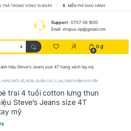
I TRẢ TRONG VÒNG 10 NGÀY
MIỄN PHÍ GIAO HÀNG
Support
: 0707 08 1800
Email: shopus.vip@gmail.com
0
₫
0
 xanh hiệu Steve’s Jeans size 4T hàng xách tay mỹ
,
HÀNG MỚI VỀ
,
NEW
,
QUẦN CÁC LOẠI
,
SẢN PHẨM KHUYẾN
é trai 4 tuổi cotton lưng thun
iệu Steve’s Jeans size 4T
tay mỹ
ng