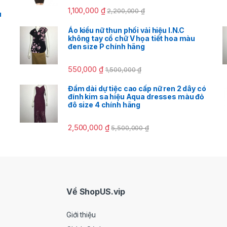
1,100,000
₫
2,200,000
₫
u
Áo kiểu nữ thun phối vải hiệu I.N.C
không tay cổ chữ V họa tiết hoa màu
đen size P chính hãng
550,000
₫
1,500,000
₫
Đầm dài dự tiệc cao cấp nữ ren 2 dây có
đính kim sa hiệu Aqua dresses màu đỏ
đô size 4 chính hãng
2,500,000
₫
5,500,000
₫
Về ShopUS.vip
Giới thiệu