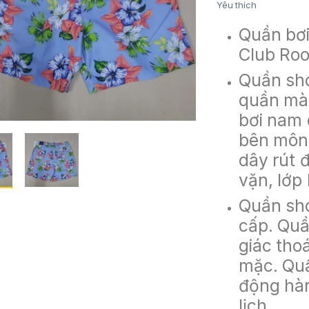
Yêu thích
Quần bơi
Club Ro
Quần sho
quần màu
bơi nam 
bên mông
dây rút 
vặn, lớp
Quần sho
cấp. Quầ
giác tho
mặc. Qu
động hàn
lịch….