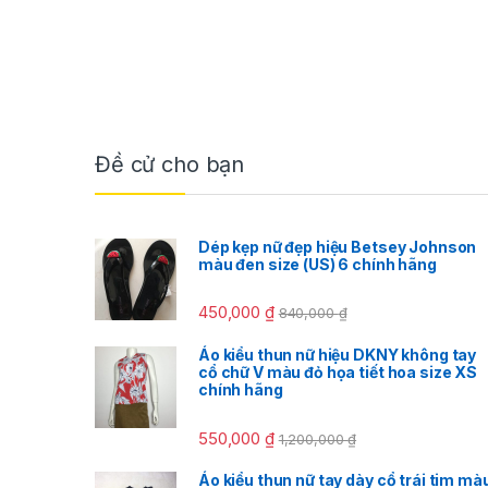
Đề cử cho bạn
Dép kẹp nữ đẹp hiệu Betsey Johnson
màu đen size (US) 6 chính hãng
450,000
₫
840,000
₫
Áo kiểu thun nữ hiệu DKNY không tay
cổ chữ V màu đỏ họa tiết hoa size XS
chính hãng
550,000
₫
1,200,000
₫
Áo kiểu thun nữ tay dày cổ trái tim mà