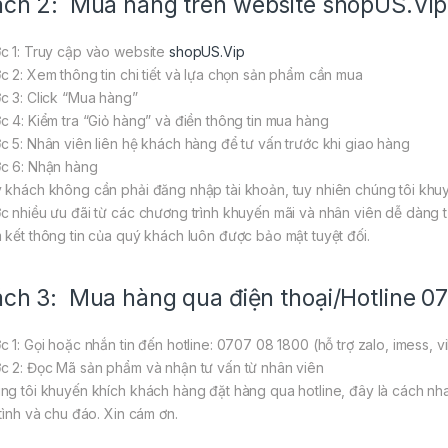
ch 2: Mua hàng trên website
shopUS.Vip
c 1: Truy cập vào website
shopUS.Vip
c 2: Xem thông tin chi tiết và lựa chọn sản phẩm cần mua
c 3: Click “Mua hàng”
c 4: Kiểm tra “Giỏ hàng” và điền thông tin mua hàng
c 5: Nhân viên liên hệ khách hàng để tư vấn trước khi giao hàng
c 6: Nhận hàng
 khách không cần phải đăng nhập tài khoản, tuy nhiên chúng tôi khuy
c nhiều ưu đãi từ các chương trình khuyến mãi và nhân viên dễ dàng tư
 kết thông tin của quý khách luôn được bảo mật tuyệt đối.
ch 3: Mua hàng qua điện thoại/Hotline 0
c 1: Gọi hoặc nhắn tin đến hotline: 0707 08 1800 (hỗ trợ zalo, imess, v
c 2: Đọc Mã sản phẩm và nhận tư vấn từ nhân viên
ng tôi khuyến khích khách hàng đặt hàng qua hotline, đây là cách nh
 tình và chu đáo. Xin cám ơn.