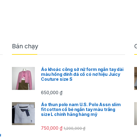
Bán chạy
Áo khoác công sở nữ form ngắn tay dài
màu hồng đính đá cổ có nơ hiệu Juicy
Couture size S
650,000
₫
Áo thun polo nam U.S. Polo Assn slim
fit cotton cổ bẻ ngắn tay màu trắng
size L chính hãng hàng mỹ
750,000
₫
1,200,000
₫
u