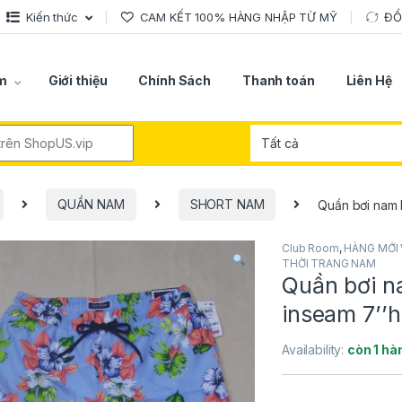
Kiến thức
CAM KẾT 100% HÀNG NHẬP TỪ MỸ
ĐỔ
m
Giới thiệu
Chính Sách
Thanh toán
Liên Hệ
r:
QUẦN NAM
SHORT NAM
Quần bơi nam 
Club Room
,
HÀNG MỚI 
THỜI TRANG NAM
Quần bơi n
inseam 7’’
Availability:
còn 1 hà