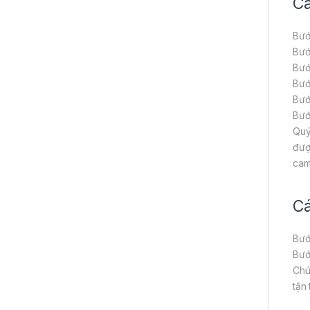
Cá
Bướ
Bướ
Bướ
Bướ
Bướ
Bướ
Quý
đượ
cam
Cá
Bướ
Bướ
Chú
tận