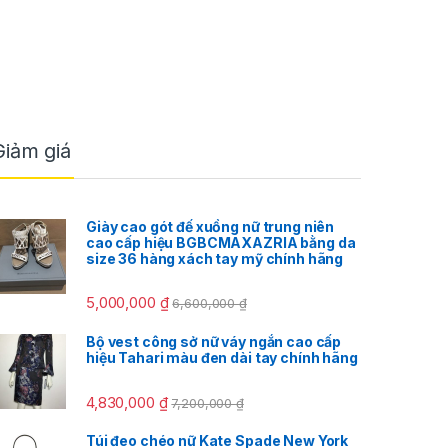
Giảm giá
Giày cao gót đế xuồng nữ trung niên
cao cấp hiệu BGBCMAXAZRIA bằng da
size 36 hàng xách tay mỹ chính hãng
5,000,000
₫
6,600,000
₫
Bộ vest công sở nữ váy ngắn cao cấp
hiệu Tahari màu đen dài tay chính hãng
4,830,000
₫
7,200,000
₫
Túi đeo chéo nữ Kate Spade New York