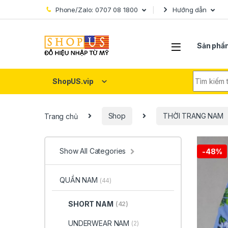
Skip to navigation
Skip to content
Phone/Zalo: 0707 08 1800
Hướng dẫn
Sản phẩ
Search fo
ShopUS.vip
Trang chủ
Shop
THỜI TRANG NAM
Show All Categories
-
48%
QUẦN NAM
(44)
SHORT NAM
(42)
UNDERWEAR NAM
(2)