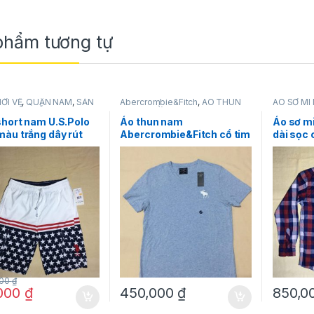
phẩm tương tự
ỚI VỀ
,
QUẦN NAM
,
SẢN
Abercrombie&Fitch
,
ÁO THUN
ÁO SƠ MI
HUYẾN MÃI
,
SHORT
NAM
,
THỜI TRANG NAM
NAM
,
Tomm
HỜI TRANG NAM
,
U.S.
hort nam U.S.Polo
Áo thun nam
Áo sơ m
sn
àu trắng dây rút
Abercrombie&Fitch cổ tim
dài sọc 
ó họa tiết size S
cotton tay ngắn màu xám
màu Tom
hãng hàng xách tay
size S hàng mỹ chính hãng
000
₫
,000
₫
450,000
₫
850,0