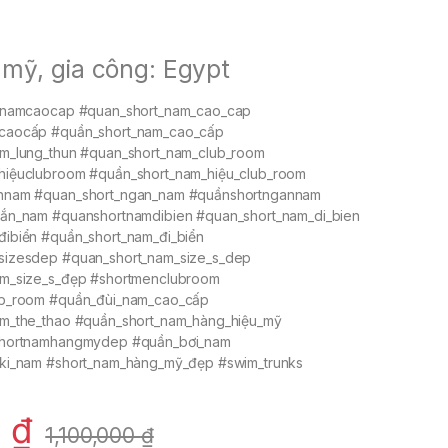
 mỹ, gia công: Egypt
rtnamcaocap #quan_short_nam_cao_cap
caocấp #quần_short_nam_cao_cấp
m_lung_thun #quan_short_nam_club_room
hiệuclubroom #quần_short_nam_hiệu_club_room
nnam #quan_short_ngan_nam #quầnshortngannam
ắn_nam #quanshortnamdibien #quan_short_nam_di_bien
ibiển #quần_short_nam_đi_biển
sizesdep #quan_short_nam_size_s_dep
am_size_s_đẹp #shortmenclubroom
ub_room #quần_đùi_nam_cao_cấp
m_the_thao #quần_short_nam_hàng_hiệu_mỹ
shortnamhangmydep #quần_bơi_nam
ki_nam #short_nam_hàng_mỹ_đẹp #swim_trunks
0
₫
1,100,000
₫