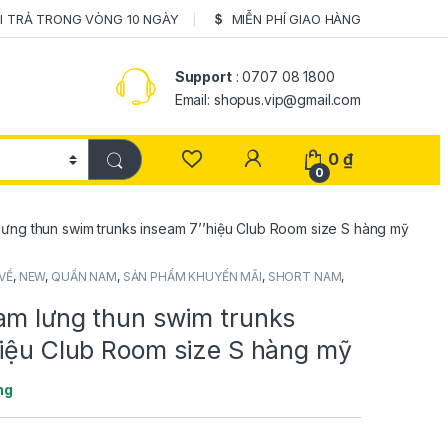
I TRẢ TRONG VÒNG 10 NGÀY
MIỄN PHÍ GIAO HÀNG
Support
: 0707 08 1800
Email: shopus.vip@gmail.com
0
₫
0
lưng thun swim trunks inseam 7’’hiệu Club Room size S hàng mỹ
VỀ
,
NEW
,
QUẦN NAM
,
SẢN PHẨM KHUYẾN MÃI
,
SHORT NAM
,
am lưng thun swim trunks
hiệu Club Room size S hàng mỹ
ng