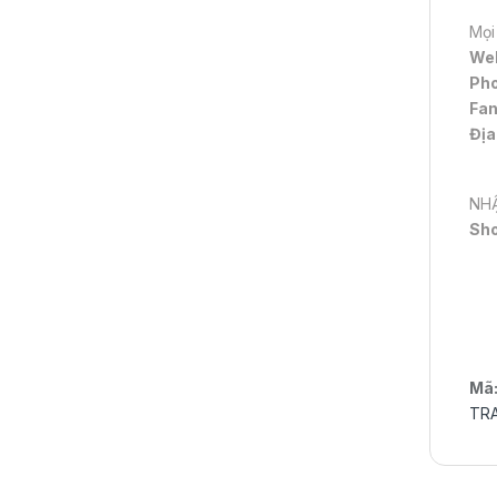
Mọi
We
Pho
Fa
Địa
NHẬ
Sh
Mã
TR