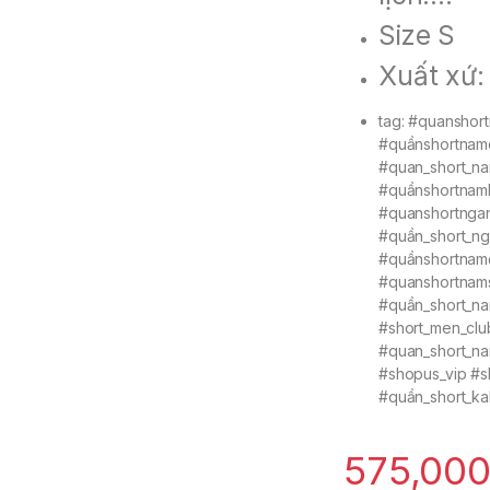
Size S
Xuất xứ:
tag: #quansho
#quầnshortnam
#quan_short_na
#quầnshortnam
#quanshortnga
#quần_short_ng
#quầnshortnamđ
#quanshortnam
#quần_short_n
#short_men_cl
#quan_short_na
#shopus_vip #
#quần_short_ka
575,00