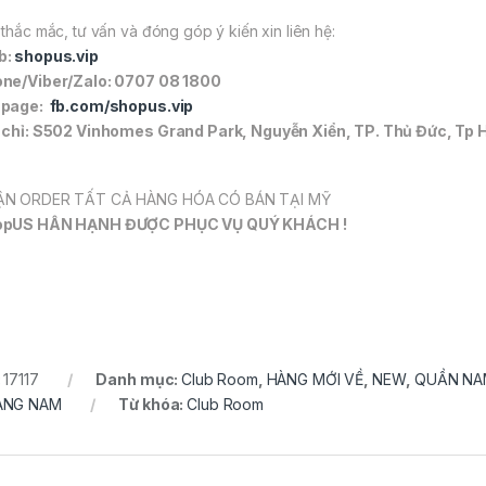
 thắc mắc, tư vấn và đóng góp ý kiến xin liên hệ:
b:
shopus.vip
ne/Viber/Zalo: 0707 08 1800
npage:
fb.com/shopus.vip
 chỉ: S502 Vinhomes Grand Park, Nguyễn Xiển, TP. Thủ Đức, Tp 
N ORDER TẤT CẢ HÀNG HÓA CÓ BÁN TẠI MỸ
opUS HÂN HẠNH ĐƯỢC PHỤC VỤ QUÝ KHÁCH !
:
17117
Danh mục:
Club Room
,
HÀNG MỚI VỀ
,
NEW
,
QUẦN NA
ANG NAM
Từ khóa:
Club Room