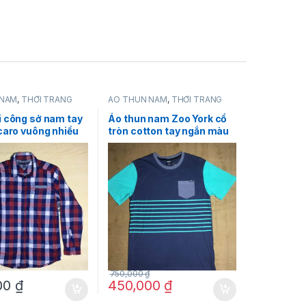
 NAM
,
THỜI TRANG
ÁO THUN NAM
,
THỜI TRANG
y Hilfiger
NAM
,
Zoo York
i công sở nam tay
Áo thun nam Zoo York cổ
caro vuông nhiều
tròn cotton tay ngắn màu
my Hilfiger size L
xanh có sọc ngang size L
chính hãng hàng mỹ
750,000
₫
00
₫
450,000
₫