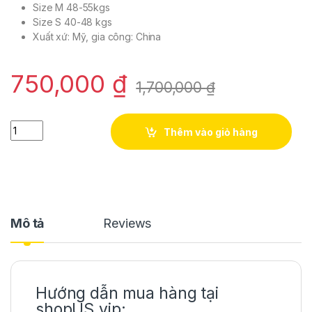
Size M 48-55kgs
Size S 40-48 kgs
Xuất xứ: Mỹ, gia công: China
750,000
₫
1,700,000
₫
Áo khóac len ngắn nữ màu trắng có họa tiết hoa hiệu I.N.C siz
Thêm vào giỏ hàng
Mô tả
Reviews
Hướng dẫn mua hàng tại
shopUS.vip: