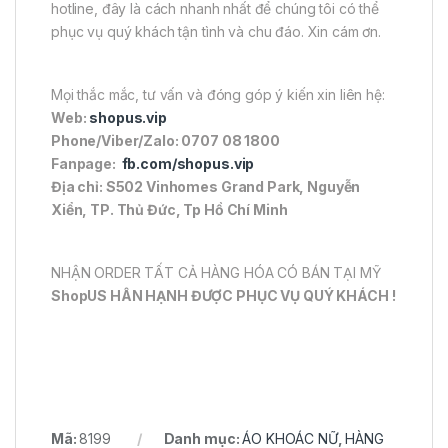
hotline, đây là cách nhanh nhất để chúng tôi có thể
phục vụ quý khách tận tình và chu đáo. Xin cám ơn.
Mọi thắc mắc, tư vấn và đóng góp ý kiến xin liên hệ:
Web:
shopus.vip
Phone/Viber/Zalo: 0707 08 1800
Fanpage:
fb.com/shopus.vip
Địa chỉ: S502 Vinhomes Grand Park, Nguyễn
Xiển, TP. Thủ Đức, Tp Hồ Chí Minh
NHẬN ORDER TẤT CẢ HÀNG HÓA CÓ BÁN TẠI MỸ
ShopUS HÂN HẠNH ĐƯỢC PHỤC VỤ QUÝ KHÁCH !
Mã:
8199
Danh mục:
ÁO KHOÁC NỮ
,
HÀNG