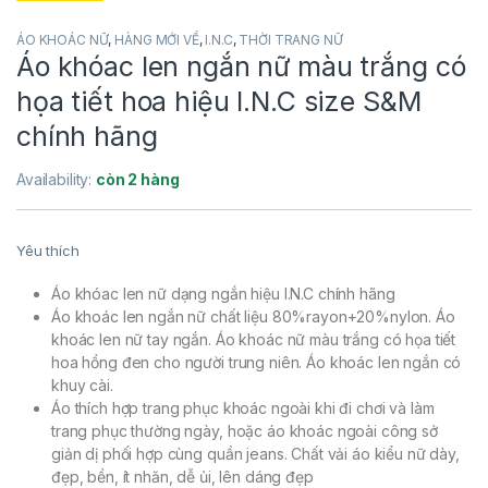
ÁO KHOÁC NỮ
,
HÀNG MỚI VỀ
,
I.N.C
,
THỜI TRANG NỮ
Áo khóac len ngắn nữ màu trắng có
họa tiết hoa hiệu I.N.C size S&M
chính hãng
Availability:
còn 2 hàng
Yêu thích
Áo khóac len nữ dạng ngắn hiệu I.N.C chính hãng
Áo khoác len ngắn nữ chất liệu 80%rayon+20%nylon. Áo
khoác len nữ tay ngắn. Áo khoác nữ màu trắng có họa tiết
hoa hồng đen cho người trung niên. Áo khoác len ngắn có
khuy cài.
Áo thích hợp trang phục khoác ngoài khi đi chơi và làm
trang phục thường ngày, hoặc áo khoác ngoài công sở
giản dị phối hợp cùng quần jeans. Chất vải áo kiểu nữ dày,
đẹp, bền, ít nhăn, dễ ủi, lên dáng đẹp