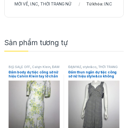
MỚI VỀ
,
I.N.C
,
THỜI TRANG NỮ
Từ khóa:
I.N.C
Sản phẩm tương tự
BIG SALE OFF
,
Calvin Klein
,
ĐẦM
ĐẦM NỮ
,
style&co
,
THỜI TRANG
NỮ
,
THỜI TRANG NỮ
NỮ
Đầm body dự tiệc công sở nữ
Đầm thun ngắn dự tiệc công
hiệu Calvin Klein tay lở chân
sở nữ hiệu style&co không
váy đuôi cá màu trắng họa
tay sọc ngang trắng đen size
tiết hoa màu vàng size 2
PS chính hãng
chính hãng