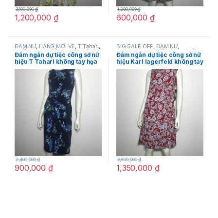
3,100,000
₫
1,200,000
₫
1,200,000
₫
600,000
₫
ĐẦM NỮ
,
HÀNG MỚI VỀ
,
T Tahari
,
BIG SALE OFF
,
ĐẦM NỮ
,
THỜI TRANG NỮ
Karllagerfeld
,
THỜI TRANG NỮ
Đầm ngắn dự tiệc công sở nữ
Đầm ngắn dự tiệc công sở nữ
hiệu T Tahari không tay họa
hiệu Karl lagerfeld không tay
tiết hoa màu xanh size 2,4,6
màu đỏ họa tiết hoa size 2
chính hãng
chính hãng
2,400,000
₫
3,600,000
₫
900,000
₫
1,350,000
₫